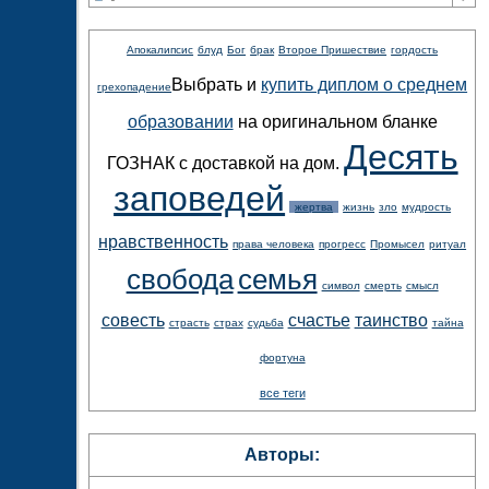
Апокалипсис
блуд
Бог
брак
Второе Пришествие
гордость
Выбрать и
купить диплом о среднем
грехопадение
образовании
на оригинальном бланке
Десять
ГОЗНАК с доставкой на дом.
заповедей
жертва
жизнь
зло
мудрость
нравственность
права человека
прогресс
Промысел
ритуал
свобода
семья
символ
смерть
смысл
совесть
счастье
таинство
страсть
страх
судьба
тайна
фортуна
все теги
Авторы: