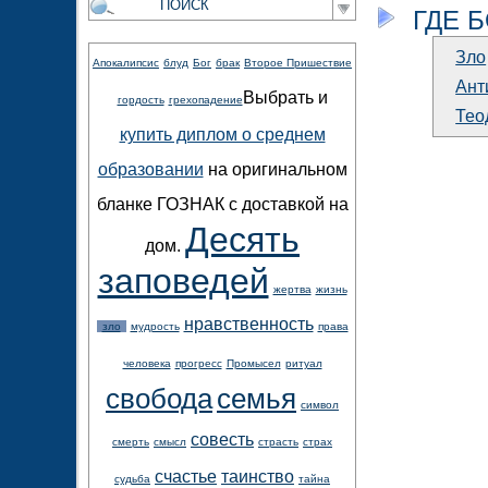
ГДЕ 
Зло
Апокалипсис
блуд
Бог
брак
Второе Пришествие
Ант
Выбрать и
гордость
грехопадение
Тео
купить диплом о среднем
образовании
на оригинальном
бланке ГОЗНАК с доставкой на
Десять
дом.
заповедей
жертва
жизнь
нравственность
зло
мудрость
права
человека
прогресс
Промысел
ритуал
свобода
семья
символ
совесть
смерть
смысл
страсть
страх
счастье
таинство
судьба
тайна