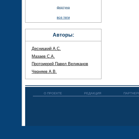
фортуна
все теги
Авторы:
Десницкий А.С.
Мазаев С.А.
Протоиерей Павел Великанов
Черняев А.В.
О ПРОЕКТЕ
РЕДАКЦИЯ
ПАРТНЕР