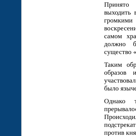
Принято 
выходить 
громким
воскресени
самом хра
должно б
существо 
Таким обр
образов 
участвова
было языч
Однако 
прерывал
Происход
подстрека
против кня