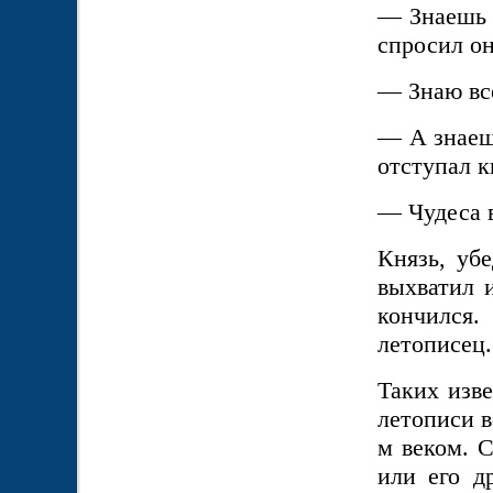
— Знаешь л
спросил он
— Знаю все
— А знаешь
отступал к
— Чудеса 
Князь, уб
выхватил 
кончился
летописец.
Таких изв
летописи в
м веком. С
или его д