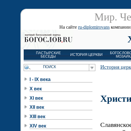
Мир. Че
На сайте
ru-diplomirovans
компании д
ПАСТЫРСКИЕ
БОГОСЛОВ
ИСТОРИЯ ЦЕРКВИ
БЕСЕДЫ
МОЗАИК
История цер
I - IX века
X век
Христи
XI век
XII век
XIII век
Славянско
XIV век