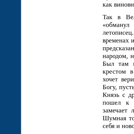
как виновн
Так в Ве
«обманул
летописец
временах и
предсказа
народом, н
Был там 
крестом в
хочет вери
Богу, пуст
Князь с д
пошел к 
замечает 
Шумная то
себя и нов