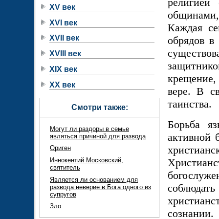
религией
XV век
общинами,
XVI век
Каждая се
XVII век
обрядов в
существо
XVIII век
защитнико
XIX век
крещение,
XX век
вере. В с
таинства.
Смотри также:
Борьба яз
Могут ли раздоры в семье
активной б
являться причиной для развода
христиан
Ориген
Иннокентий Московский,
Христиа
святитель
богослуж
Является ли основанием для
соблюдать
развода неверие в Бога одного из
супругов
христиан
Зло
сознании.