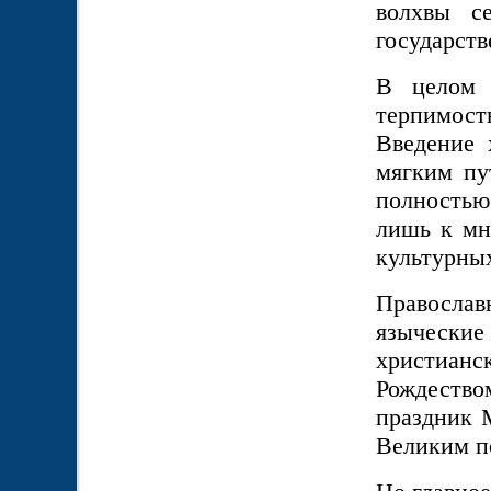
волхвы с
государств
В целом 
терпимост
Введение 
мягким пу
полностью
лишь к мн
культурных
Правосла
языческ
христианск
Рождеств
праздник 
Великим п