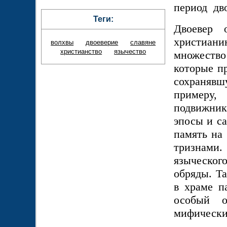
период
дв
Теги:
Двоевер 
христиан
волхвы
двоеверие
славяне
христианство
язычество
множество 
которые п
сохранявш
примеру,
подвижник
эпосы и са
память на
тризнами
языческог
обряды. Т
в храме п
особый 
мифически