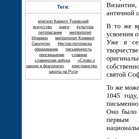
Византии
Теги:
античной 
епископ Кирилл Туровский
В то же в
искусство
книги
культура
усвоения о
летописание
митрополит
Иларион
митрополит Климент
Уже в с
Смолятич
Нестор-летописец
творчестве
образование
письменность
просвещение
славяне
оригинальн
славянская азбука
«Слово о
собственно
законе и благодати»
христианство
школы на Руси
святой Соф
То же можн
1045 году
письменнос
Оно было 
первым
националь