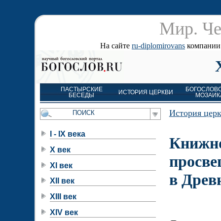
Мир. Че
На сайте
ru-diplomirovans
компании д
ПАСТЫРСКИЕ
БОГОСЛОВ
ИСТОРИЯ ЦЕРКВИ
БЕСЕДЫ
МОЗАИК
История цер
I - IX века
Книжн
X век
просве
XI век
в Древ
XII век
XIII век
XIV век