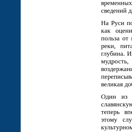
временны
сведений 
На Руси п
как оцени
польза от
реки, пи
глубина. И
мудрость
воздерж
переписыв
великая до
Один из 
славянску
теперь вп
этому сл
культурно