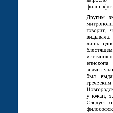
философск
Другим з
митрополи
говорит, 
видывала.
лишь одно
блестящем
источнико
епископ
значитель
был выда
гречески
Новгородск
у южан, за
Следует о
философ