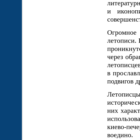
литературн
и иконоп
совершенс
Огромное
летописи.
проникну
через обр
летописцев
в прослав
подвигов д
Летописцы
историческ
них характ
использова
киево-печ
воедино.