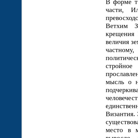
В форме т
части, И
превосходс
Ветхим З
крещения 
величия зе
частному,
политиче
стройное
прославле
мысль о н
подчеркив
человечест
единствен
Византия.
существов
место в м
выросло 