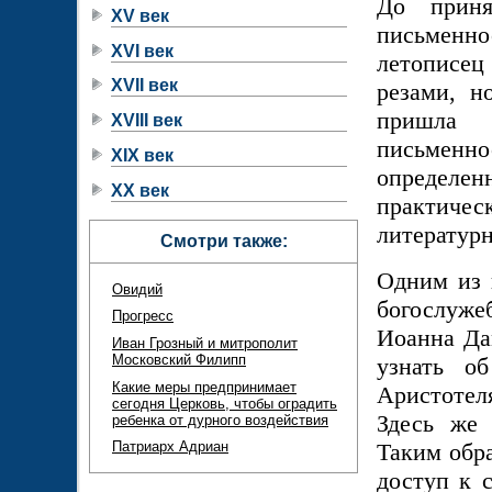
До приня
XV век
письменно
XVI век
летописец
XVII век
резами, н
пришла 
XVIII век
письменно
XIX век
определен
XX век
практичес
литературн
Смотри также:
Одним из 
Овидий
богослуже
Прогресс
Иоанна Да
Иван Грозный и митрополит
Московский Филипп
узнать о
Какие меры предпринимает
Аристотел
сегодня Церковь, чтобы оградить
Здесь же 
ребенка от дурного воздействия
Таким обра
Патриарх Адриан
доступ к 