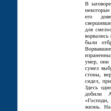
В заговоре
некоторые
его дов
свершивше
для смелос
ворвались 
были отб
Ворвавшие
израненны
умер, они
сумел выб
стоны, ве
сидел, пр
Здесь оди
добили А
«Господи,
жизнь. На