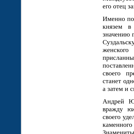
его отец з
Именно по
князем в
значению г
Суздальску
женского
присланны
поставлен
своего п
станет одн
а затем и 
Андрей Ю
вражду юж
своего уде
каменного
Знаменит