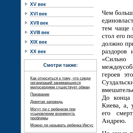
XV век
Чем больше
XVI век
единовлас
XVII век
тем чаще 
XVIII век
стол его п
XIX век
должно пр
раздоров 
XX век
«Сильно
Смотри также:
междоусоб
героев эт
Как относиться к тому, что среди
Суздальск
организаций занимающихся
милосердием существует обман
вмешатель
Призвание
До конца 
Девятая заповедь
Киева, а, 
Могут ли с ребенком при
его смер
усыновлении возникнуть
проблемы
Андрею.
Можно ли называть ребенка Иисус