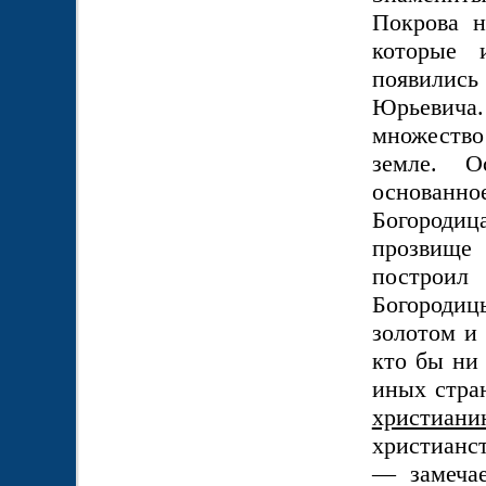
Покрова 
которые 
появилис
Юрьевича
множество
земле. О
основанн
Богородица
прозвище 
построи
Богородицы
золотом и
кто бы ни 
иных стра
христиа
христианс
— замечае