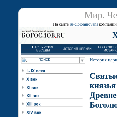
Мир. Че
На сайте
ru-diplomirovans
компании д
X
ПАСТЫРСКИЕ
БОГОСЛОВ
ИСТОРИЯ ЦЕРКВИ
БЕСЕДЫ
МОЗАИК
История цер
I - IX века
Святы
X век
князья
XI век
Древне
XII век
Богол
XIII век
XIV век