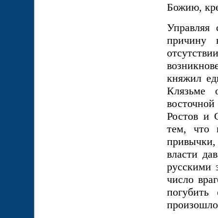
Божию, кр
Управляя 
причину 
отсутстви
возникнов
княжил ед
Клязьме 
восточной
Ростов и 
тем, что 
привычки, 
власти да
русскими 
число враг
погубить
произошло 