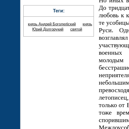
Но иных в
До тридцат
Теги:
любовь к к
те усобицы
князь Андрей Боголюбский
князь
Руси. Од
Юрий Долгорукий
святой
возглавля
участвую
военных 
молодым 
бесстрашие
неприятел
небольш
превосхо
летописец,
только от 
тоже вре
споривш
Междоусоби