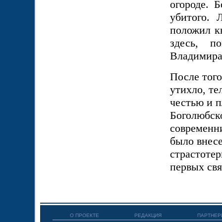
огороде. 
убитого. 
положил кн
здесь, п
Владимира 
После того
утихло, те
честью и п
Боголюбско
современни
было внесе
страстотер
первых свя
О ПРОЕКТЕ
РЕДАКЦИЯ
ПАРТНЕР