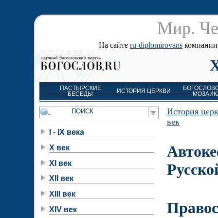
Мир. Че
На сайте
ru-diplomirovans
компании д
ПАСТЫРСКИЕ
БОГОСЛОВ
ИСТОРИЯ ЦЕРКВИ
БЕСЕДЫ
МОЗАИК
История цер
век
I - IX века
Авток
X век
XI век
Русско
XII век
XIII век
Правос
XIV век