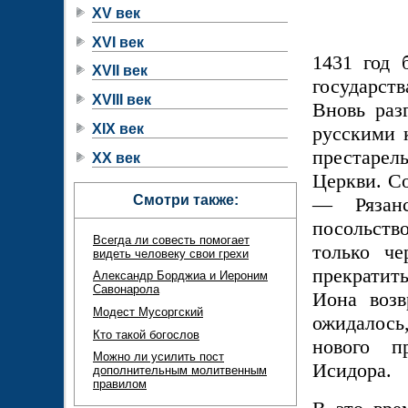
XV век
XVI век
1431 год 
XVII век
государст
XVIII век
Вновь раз
XIX век
русскими 
престарел
XX век
Церкви. С
Смотри также:
— Рязанс
посольств
Всегда ли совесть помогает
только че
видеть человеку свои грехи
прекратит
Александр Борджиа и Иероним
Савонарола
Иона возв
Модест Мусоргский
ожидалось
Кто такой богослов
нового п
Можно ли усилить пост
Исидора.
дополнительным молитвенным
правилом