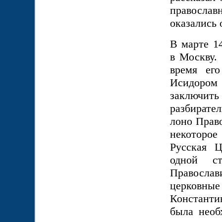
православн
оказались 
В марте 1
в Москву.
время его
Исидором 
заключить
разбирател
лоно Право
некоторо
Русская Ц
одной с
Правосла
церковн
Константи
была необ