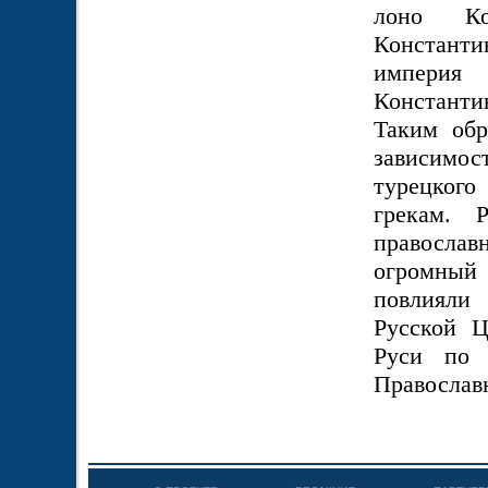
лоно Ко
Константи
империя
Константи
Таким обр
зависимо
турецкого
грекам. 
правосла
огромный
повлияли
Русской Ц
Руси по 
Православн