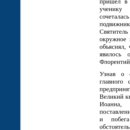
пришел в
ученику 
сочетала
подвижник
Святител
окружное 
объяснял,
явилось 
Флорентий
Узнав о 
главного
предприня
Великий к
Иоанна, 
поставлен
и побега
обстоятел