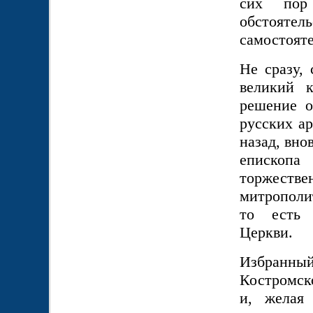
сих пор
обстоятел
самостоят
Не сразу,
великий 
решение о
русских ар
назад, вно
епископа
торжест
митрополи
то есть 
Церкви.
Избранн
Костромск
и, желая 