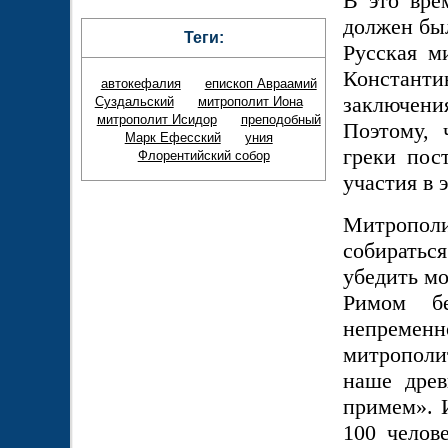
В это вре
должен бы
Теги:
Русская м
Констан
автокефалия
епископ Авраамий
заключен
Суздальский
митрополит Иона
митрополит Исидор
преподобный
Поэтому, 
Марк Ефесский
уния
греки пос
Флорентийский собор
участия в 
Митропол
собиратьс
убедить мо
Римом б
непременн
митрополи
наше древ
примем». 
100 челов