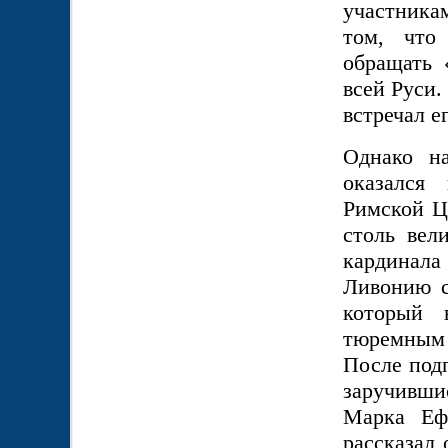
участникам
том, что
обращать 
всей Руси.
встречал е
Однако н
оказался
Римской Ц
столь вел
кардинала
Ливонию с
который 
тюремным 
После под
заручивши
Марка Еф
рассказал 