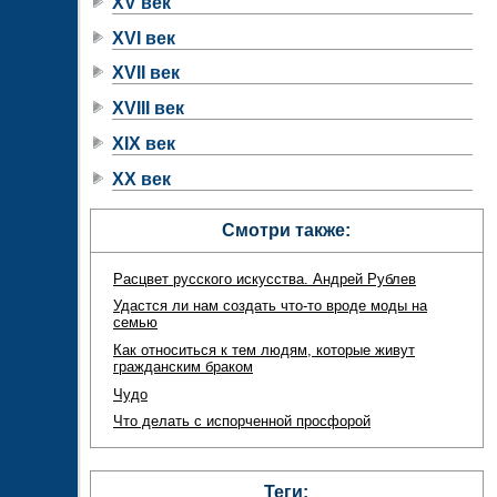
XV век
XVI век
XVII век
XVIII век
XIX век
XX век
Смотри также:
Расцвет русского искусства. Андрей Рублев
Удастся ли нам создать что-то вроде моды на
семью
Как относиться к тем людям, которые живут
гражданским браком
Чудо
Что делать с испорченной просфорой
Теги: