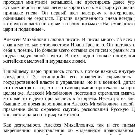
проходил минутной вспышкой, не простираясь далее угр
вспыльчивости он мог легко оскорбить его. Но скоро успокаив
припадке гнева.
Он первый шел навстречу к потерпевшему
обидимый не сердился. Прилив царственного гнева всегда 
которую он часто повторяет в своих письмах: «На земле никто
цари и подданные».
Алексей Михайлович
любил писать. И писал много. Из всех 
сравнимо только с творчеством Ивана Грозного. Он пытался 
себя в поэзии. Но больше всего оставил он писем к разным л
подчас задушевной грусти. В них видно тонкое понимани
житейских мелочей и заурядных людей.
Тишайшему царю пришлось стоять в потоке важных внутре
государства. За «тишиной» его правления скрывались 
государственной власти и управления, но и в военной, дипл
это несмотря на то, что его самодержавие протекало на пр
целом же, Алексей Михайлович постоянно стремился смягча
которые то и дело проявлялись в то время. Несмотря на м
бывшие во время царствования Алексея Михайловича, новой 
правление было омрачено смутой, расколовшей Русскую Це
конфликта царя и патриарха Никона.
Как деятельность Алексея Михайловича, так и его письм
закреплению представления об «идеальном православном