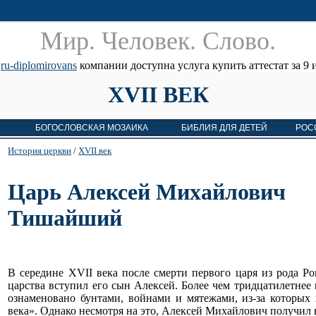
Мир. Человек. Cлово.
е
ru-diplomirovans
компании доступна услуга купить аттестат за 9 и
XVII ВЕК
БОГОСЛОВСКАЯ МОЗАИКА
БИБЛИЯ ДЛЯ ДЕТЕЙ
РОС
История церкви
/
XVII век
Царь Алексей Михайлович
Тишайший
В середине
XVII
века после смерти первого царя из рода Р
царства вступил его сын Алексей. Более чем тридцатилетнее
ознаменовано бунтами, войнами и мятежами, из-за которых
века». Однако несмотря на это, Алексей Михайлович получил