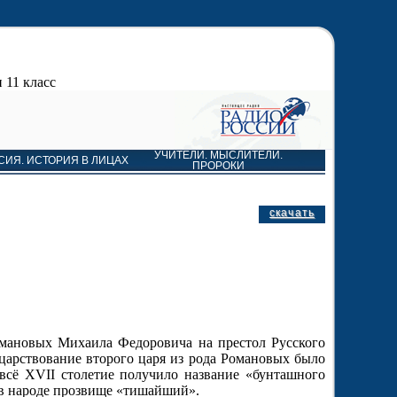
 11 класс
УЧИТЕЛИ. МЫСЛИТЕЛИ.
СИЯ. ИСТОРИЯ В ЛИЦАХ
ПРОРОКИ
скачать
омановых Михаила Федоровича на престол Русского
 царствование второго царя из рода Романовых было
 всё
XVII
столетие получило название «бунташного
 в народе прозвище «тишайший».