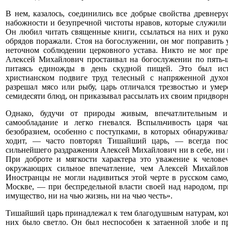
В нем, казалось, соединились все добрые свойства древнеру
набожности и безупречной чистоты нравов, которые служили 
Он любил читать священные книги, ссылаться на них и руко
обрядов поражали. Стоя на богослужении, он мог поправить у
неточном соблюдении церковного устава. Никто не мог пре
Алексей Михайлович простаивал на богослужении по пять-ш
питаясь единожды в день скудной пищей. Это был ист
христианском подвиге труд телесный с напряженной духо
разрешал мясо или рыбу, царь отличался трезвостью и умер
семидесяти блюд, он приказывал рассылать их своим придворны
Однако, будучи от природы живым, впечатлительным 
самообладание и легко гневался. Вспыльчивость царя ча
безобразием, особенно с поступками, в которых обнаруживал
ходит, — часто повторял Тишайший царь, — всегда пос
сильнейшего раздражения Алексей Михайлович ни в себе, ни в
При доброте и мягкости характера это уважение к челове
окружающих сильное впечатление, чем Алексей Михайлов
Иностранцы не могли надивиться этой черте в русском сам
Москве, — при беспредельной власти своей над народом, пр
имущество, ни на чью жизнь, ни на чью честь».
Тишайший царь принадлежал к тем благодушным натурам, котор
них было светло. Он был неспособен к затаенной злобе и 