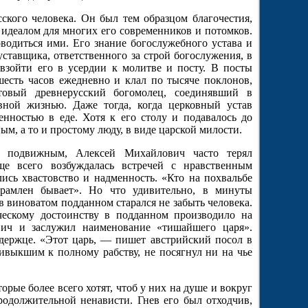
сского человека. Он был тем образцом благочестия,
идеалом для многих его современников и потомков.
водиться ими. Его знание богослужебного устава и
ставщика, ответственного за строй богослужения, в
взойти его в усердии к молитве и посту. В посты
есть часов ежедневно и клал по тысяче поклонов,
овый древнерусский богомолец, соединявший в
вной жизнью. Даже тогда, когда церковный устав
енностью в еде. Хотя к его столу и подавалось до
м, а то и простому люду, в виде царской милости.
и подвижным, Алексей Михайлович часто терял
ще всего возбуждалась встречей с нравственным
ись хвастовство и надменность. «Кто на похвальбе
рамлен бывает». Но что удивительно, в минуты
 виноватом подданном старался не забыть человека.
ческому достоинству в подданном производило на
ич и заслужил наименование «тишайшего царя».
одержце. «Этот царь, — пишет австрийский посол в
ивыкшим к полному рабству, не посягнул ни на чье
ые более всего хотят, чтоб у них на душе и вокруг
продолжительной ненависти.
Гнев его был отходчив,