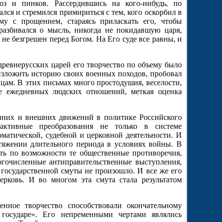
оз и пинков.
Рассердившись на кого-нибудь, по
ался и стремился примириться с тем, кого оскорбил в
 с прощением, стараясь приласкать его, чтобы
разбивался о мысль, никогда не покидавшую царя,
 не безгрешен перед Богом. На Его суде все равны, и
древнерусских царей его творчество по объему было
изложить историю своих военных походов, пробовал
ицам. В этих письмах много простодушия, веселости,
е ежедневных людских отношений, меткая оценка
нних и внешних движений в политике Российского
активные преобразования не только в системе
оматической, судебной и церковной деятельности. И
отяжении длительного периода в условиях войны. В
ть по возможности те общественные противоречия,
ногочисленные антиправительственные выступления,
государственной смуты не произошло. И все же его
рковь. И во многом эта смута стала результатом
енное творчество способствовали окончательному
 государе». Его непременными чертами являлись