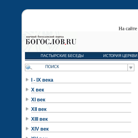
На сайт
ПАСТЫРСКИЕ БЕСЕДЫ
ИСТОРИЯ ЦЕРКВИ
I - IX века
X век
XI век
XII век
XIII век
XIV век