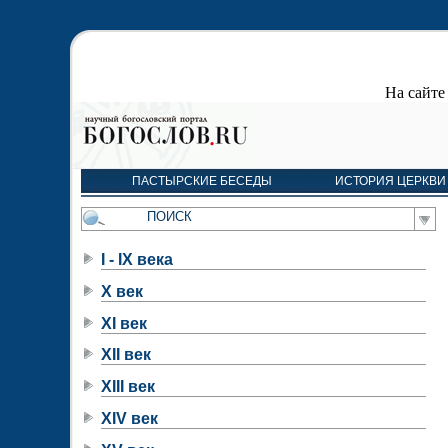
На сайт
ПАСТЫРСКИЕ БЕСЕДЫ
ИСТОРИЯ ЦЕРКВИ
I - IX века
X век
XI век
XII век
XIII век
XIV век