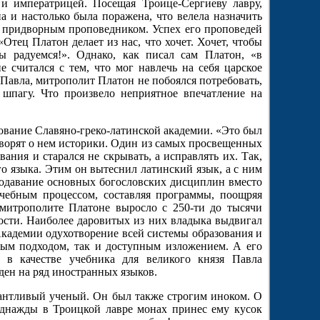
 и императрицей. Посещая Троице-Сергиеву лавру,
 и настолько была поражена, что велела назначить
и придворным проповедником. Успех его проповедей
Отец Платон делает из нас, что хочет. Хочет, чтобы
 радуемся!». Однако, как писал сам Платон, «в
е считался с тем, что мог навлечь на себя царское
 Павла, митрополит Платон не побоялся потребовать,
 шпагу. Что произвело неприятное впечатление на
ование Славяно-греко-латинской академии. «Это был
ворят о нем историки. Один из самых просвещенных
ания и старался не скрывать, а исправлять их. Так,
о языка. Этим он вытеснил латинский язык, а с ним
подавание основных богословских дисциплин вместо
учебным процессом, составляя программы, поощряя
митрополите Платоне выросло с 250-ти до тысячи
ности. Наиболее даровитых из них владыка выдвигал
Академии одухотворение всей системы образования и
ным подходом, так и доступным изложением. А его
й в качестве учебника для великого князя Павла
ден на ряд иностранных языков.
лантливый ученый. Он был также строгим иноком. О
Однажды в Троицкой лавре монах принес ему кусок