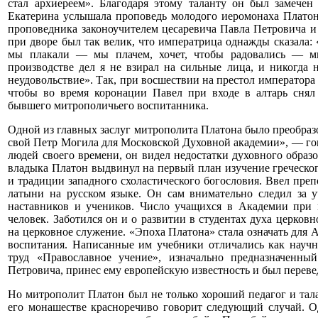
стал архиереем». Благодаря этому таланту он был замечен
Екатерина услышала проповедь молодого иеромонаха Платона
проповедника законоучителем цесаревича Павла Петровича 
при дворе был так велик, что императрица однажды сказала: «
мы плакали — мы плачем, хочет, чтобы радовались — мы
производстве дел я не взирал на сильные лица, и никогда н
неудовольствие». Так, при восшествии на престол императора
чтобы во время коронации Павел при входе в алтарь снял
бывшего митрополичьего воспитанника.
Одной из главных заслуг митрополита Платона было преобраз
свой Петр Могила для Московской Духовной академии», — го
людей своего времени, он видел недостатки духовного образов
владыка Платон выдвинул на первый план изучение греческог
и традиции западного схоластического богословия. Ввел пре
латыни на русском языке. Он сам внимательно следил за 
наставников и учеников. Число учащихся в Академии при 
человек. Заботился он и о развитии в студентах духа церков
на церковное служение. «Эпоха Платона» стала означать для 
воспитания. Написанные им учебники отличались как науч
труд «Православное учение», изначально предназначенны
Петровича, принес ему европейскую известность и был переве
Но митрополит Платон был не только хороший педагог и та
его монашестве красноречиво говорит следующий случай. 