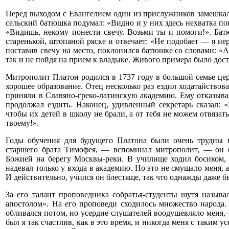
Перед выходом с Евангелием один из прислужников замешкался
сельский батюшка подумал: «Видно и у них здесь нехватка п
«Видишь, некому понести свечу. Возьми ты и помоги!». Ба
старенькой, штопаной ряске и отвечает: «Не подобает — я иер
поставив свечу на место, поклонился батюшке со словами: «А
так и не пойдя на прием к владыке. Живого примера было дост
Митрополит Платон родился в 1737 году в большой семье цер
хорошее образование. Отец несколько раз ездил ходатайствова
приняли в Славяно-греко-латинскую академию. Ему отказывали
продолжал ездить. Наконец, удивленный секретарь сказал: «
чтобы их детей в школу не брали, а от тебя не можем отвязать
твоему!».
Годы обучения для будущего Платона были очень трудны 
старшего брата Тимофея, — вспоминал митрополит, — он 
Божией на берегу Москвы-реки. В училище ходил босиком, 
надевал только у входа в академию. Но это не смущало меня, а
И действительно, учился он блестяще, так что однажды даже бы
За его талант проповедника собратья-студенты шутя назыв
апостолом». На его проповеди сходилось множество народа.
обливался потом, но усердие слушателей воодушевляло меня,
был я так счастлив, как в это время, и никогда меня с таким 