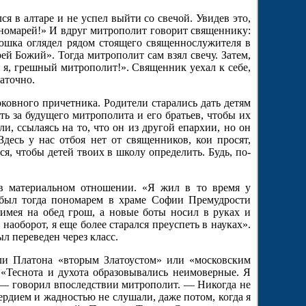
 в алтаре и не успел выйти со свечой. Увидев это,
ономарей!» И вдруг митрополит говорит священнику:
тюшка оглядел рядом стоящего священнослужителя в
ей Божий». Тогда митрополит сам взял свечу. Затем,
 я, грешный митрополит!». Священник уехал к себе,
аточно.
ковного причетника. Родители старались дать детям
ть за будущего митрополита и его братьев, чтобы их
, ссылаясь на то, что он из другой епархии, но он
Здесь у нас отбоя нет от священников, кои просят,
ся, чтобы детей твоих в школу определить. Будь, по-
в материальном отношении. «Я жил в то время у
был тогда пономарем в храме Софии Премудрости
имея на обед грош, а новые боты носил в руках и
 наоборот, я еще более старался преуспеть в науках».
л переведен через класс.
али Платона «вторым Златоустом» или «московским
 «Теснота и духота образовывались неимоверные. Я
 — говорил впоследствии митрополит. — Никогда не
усердием и жадностью не слушали, даже потом, когда я