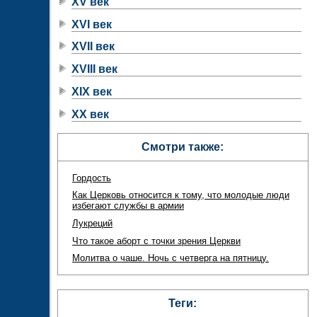
XV век
XVI век
XVII век
XVIII век
XIX век
XX век
Смотри также:
Гордость
Как Церковь относится к тому, что молодые люди
избегают службы в армии
Лукреций
Что такое аборт с точки зрения Церкви
Молитва о чаше. Ночь с четверга на пятницу.
Теги: