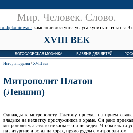
Мир. Человек. Cлово.
е
ru-diplomirovans
компании доступна услуга купить аттестат за 9 и
XVIII ВЕК
БОГОСЛОВСКАЯ МОЗАИКА
БИБЛИЯ ДЛЯ ДЕТЕЙ
РОС
История церкви
/
XVIII век
Митрополит Платон
(Левшин)
Однажды к митрополиту Платону приехал на прием священ
владыке на нехватку прислужников в храме. Он рано приехал
митрополиту, а сам-то никогда его и не видел. Чтобы как-то 
на литургию и встал на хорах, прямо рядом с митрополитом.