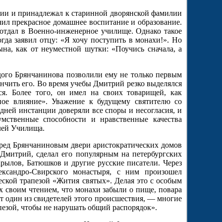
нии и принадлежал к старинной дворянской фамилии
ил прекрасное домашнее воспитание и образование.
и отдал в Военно-инженерное училище. Однако такое
гда заявил отцу: «Я хочу поступить в монахи!». Но
на, как от неуместной шутки: «Поучись сначала, а
дого Брянчанинова позволили ему не только первым
нчить его. Во время учебы Дмитрий резко выделялся
я. Более того, он имел на своих товарищей, как
ьное влияние». Уважение к будущему святителю со
дней инстанции доверяли все споры и несогласия, и
умственные способности и нравственные качества
лей Училища.
еред Брянчаниновым двери аристократических домов
 Дмитрий, сделал его популярным на петербургских
рылов, Батюшков и другие русские писатели. Через
ксандро-Свирского монастыря, с ним произошел
ской трапезой «Жития святых». Делая это с особым
 своим чтением, что монахи забыли о пище, повара
 один из свидетелей этого происшествия, — многие
апезой, чтобы не нарушать общий распорядок».