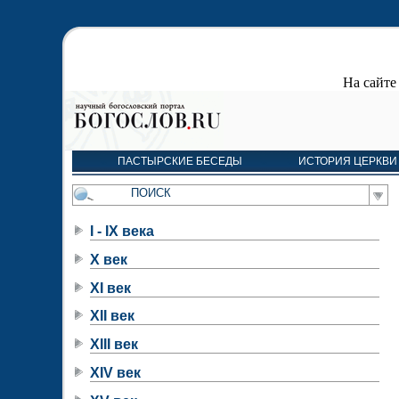
На сайт
ПАСТЫРСКИЕ БЕСЕДЫ
ИСТОРИЯ ЦЕРКВИ
I - IX века
X век
XI век
XII век
XIII век
XIV век