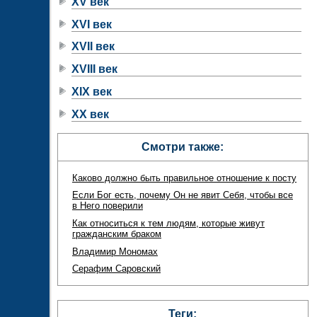
XV век
XVI век
XVII век
XVIII век
XIX век
XX век
Смотри также:
Каково должно быть правильное отношение к посту
Если Бог есть, почему Он не явит Себя, чтобы все
в Него поверили
Как относиться к тем людям, которые живут
гражданским браком
Владимир Мономах
Серафим Саровский
Теги: