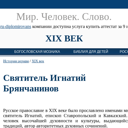
Мир. Человек. Cлово.
е
ru-diplomirovans
компании доступна услуга купить аттестат за 9 и
XIX ВЕК
БОГОСЛОВСКАЯ МОЗАИКА
БИБЛИЯ ДЛЯ ДЕТЕЙ
РОС
История церкви
/
XIX век
Святитель Игнатий
Брянчанинов
Русское православие в
XIX
веке было прославлено именами м
святитель Игнатий, епископ Ставропольский и Кавказский
человек высочайшей духовности и культуры, выдающийся
традиций, автор авторитетных духовных сочинений.