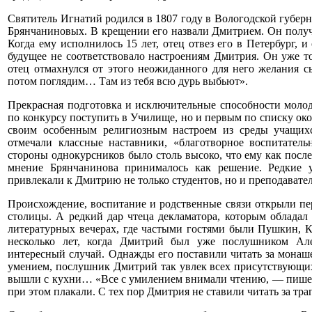
Святитель Игнатий родился в 1807 году в Вологодской губер
Брянчаниновых. В крещении его назвали Дмитрием. Он получ
Когда ему исполнилось 15 лет, отец отвез его в Петербург, 
будущее не соответствовало настроениям Дмитрия. Он уже то
отец отмахнулся от этого неожиданного для него желания сы
потом поглядим… Там из тебя всю дурь выбьют».
Прекрасная подготовка и исключительные способности моло
по конкурсу поступить в Училище, но и первым по списку око
своим особенным религиозным настроем из среды учащихс
отмечали классные наставники, «благотворное воспитател
стороны однокурсников было столь высоко, что ему как после
мнение Брянчанинова принималось как решение.
Редкие 
привлекали к Дмитрию не только студентов, но и преподавате
Происхождение, воспитание и родственные связи открыли п
столицы. А редкий дар чтеца декламатора, которым обладал
литературных вечерах, где частыми гостями были Пушкин, К
несколько лет, когда Дмитрий был уже послушником Але
интересный случай. Однажды его поставили читать за монаше
умением, послушник Дмитрий так увлек всех присутствующих
вышли с кухни… «Все с умилением внимали чтению, — пишет
при этом плакали. С тех пор Дмитрия не ставили читать за тр