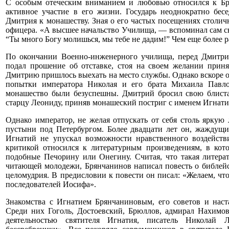
С особым отеческим вниманием и любовью относился к Бр
активное участие в его жизни. Государь неоднократно бе
Дмитрия к монашеству. Зная о его частых посещениях столич
офицера. «А высшее начальство Училища, — вспоминал сам св
“Ты много Богу молишься, мы тебе не дадим!” Чем еще более р
По окончании Военно-инженерного училища, перед Дмитрие
подал прошение об отставке, стоя на своем желании прин
Дмитрию пришлось выехать на место службы. Однако вскоре он
попытки императора Николая и его брата Михаила Павло
монашество были безуспешны. Дмитрий бросил свою блист
старцу Леониду, приняв монашеский постриг с именем Игнати
Однако император, не желая отпускать от себя столь яркую
пустыни под Петербургом. Более двадцати лет он, жаждущи
Игнатий не упускал возможности нравственного воздейств
критикой относился к литературным произведениям, в кото
подобные Печорину или Онегину. Считая, что такая литер
читающей молодежи, Брянчанинов написал повесть о библей
целомудрия. В предисловии к повести он писал: «Желаем, чт
последователей Иосифа».
Знакомства с Игнатием Брянчаниновым, его советов и нас
Среди них Гоголь, Достоевский, Брюллов, адмирал Нахимо
деятельностью святителя Игнатия, писатель Николай