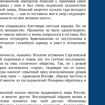
янчанинову император Николай I, принимая самое
седовал с ним и был очень недоволен склонностью
ной лавры, Николай запретил пускать туда молодого
ятитель, — как-то поставило мне в укор следующее:
азожгло во мне желание оного».
м открывалась блестящая светская карьера. Но он
ять монашество. Прошение не было удовлетворено.
 тяжело заболел и вновь попросился в отставку. Все
вича отговорить Брянчанинова от поступления в
ательную служебную карьеру и ушел к оптинскому
й.
 личность, назначил Игнатия игуменом Сергиевской
й уединения и покоя, нес это суетное послушание.
ия на умы столичного общества. Так, он с резкой
рых воспевались «герои», творящие зло от скуки,
атура наносит серьезный вред неискушенным душам
ском герое — праведном Иосифе, образце чистоты и
об многие из последователей Печорина обратились в
тавлений искали многие выдающиеся люди России.
в и многие другие. Восхищенный образом жизни и
 Лесков посвятил ему свой рассказ «Инженеры