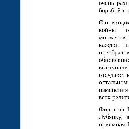
очень раз
борьбой с 
С приходом
войны об
множество
каждой и
преобраз
обновлен
выступал
государс
остальном
изменения
всех религ
Философ Н
Лубянку, 
приемная 