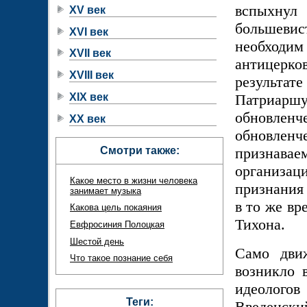
вспыхну
XV век
большеви
XVI век
необход
XVII век
антицерко
XVIII век
результа
XIX век
Патриарш
обновленче
XX век
обновлен
Смотри также:
признава
организа
Какое место в жизни человека
признания
занимает музыка
в то же вр
Какова цель покаяния
Тихона.
Евфросиния Полоцкая
Шестой день
Само дви
Что такое познание себя
возникло 
идеологов
Теги:
Введенски