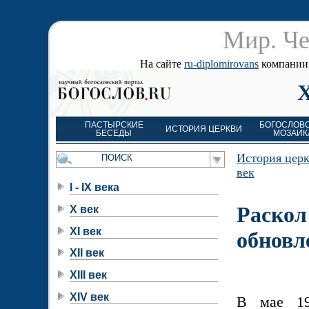
Мир. Че
На сайте
ru-diplomirovans
компании д
ПАСТЫРСКИЕ
БОГОСЛОВ
ИСТОРИЯ ЦЕРКВИ
БЕСЕДЫ
МОЗАИК
История цер
век
I - IX века
Раскол
X век
XI век
обновл
XII век
XIII век
XIV век
В мае 19