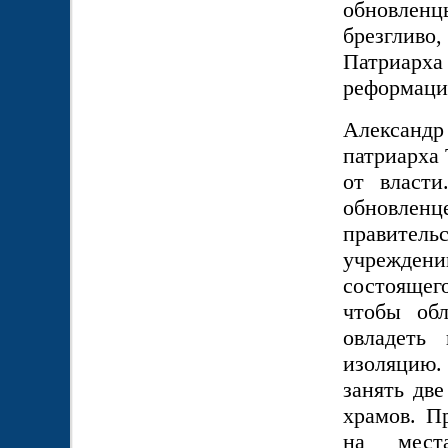
обновленц
брезгливо
Патриарх
реформаци
Александр
патриарха 
от власти
обновлен
правител
учреждени
состоящег
чтобы обл
овладеть
изоляцию.
занять две
храмов. П
на мест