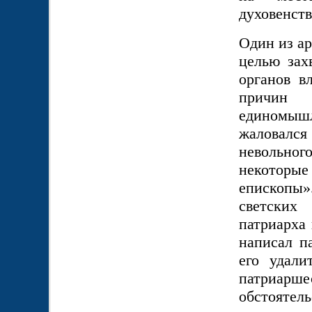
духовенст
Один из ар
целью зах
органов в
причин 
единомыш
жаловался
невольног
некоторы
епископы
светских
патриарха 
написал п
его удали
патриарш
обстоятель