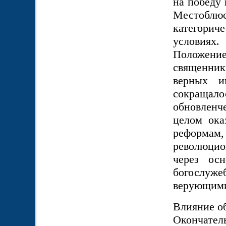
на победу 
Местоблю
категорич
условиях.
Положение
священни
верных и
сокраща
обновленч
целом ока
реформ
революцио
через ос
богослу
верующим
Влияние об
Окончател