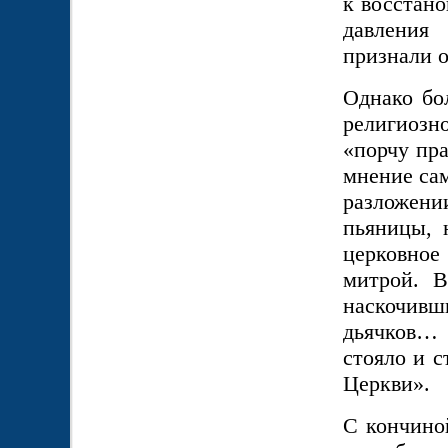
к восстано
давления
признали о
Однако бо
религиозн
«порчу пра
мнение сам
разложени
пьяницы, 
церковное
митрой. В
наскочивш
дьячков…
стояло и с
Церкви».
С кончино