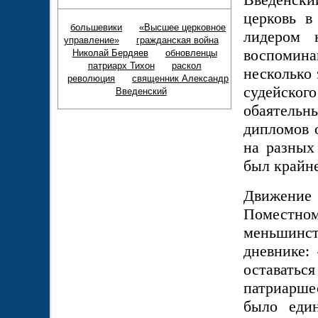
церковь в
большевики
«Высшее церковное
лидером 
управление»
гражданская война
воспомина
Николай Бердяев
обновленцы
патриарх Тихон
раскол
несколько 
революция
священник Александр
судейского
Введенский
обаятельн
дипломов о
на разных
был крайн
Движение
Поместно
меньшинст
дневнике:
остават
патриаршес
было един