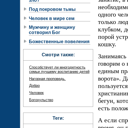
зло?
необходимо
Под покровом тьмы
одного чел
Человек в мире сем
только люд
Мужчину и женщину
клубком, д
сотворил Бог
порой уст
Божественные повеления
кошку.
Смотри также:
Занимаясь
говорим о 
Способствует ли многодетность
единым пра
семьи лучшему воспитанию детей
ворота». Д
Нагорная проповедь.
пользуется
Добро
христианин
Человек
бегун, кот
Богохульство
есть поло
Теги:
А если спр
время, он 