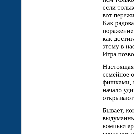
если тольк
вот пережи
Как радова
поражение,
как достиг
этому в на
Игра позво
Настоящая 
семейное о
фишками, и
начало уд
открывают 
Бывает, ко
выдуманный
компьютер
успевают п