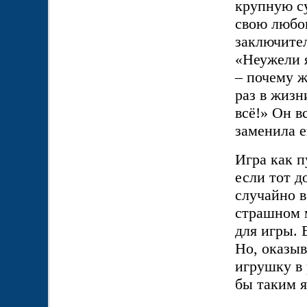
крупную су
свою любов
заключител
«Неужели я
– почему ж
раз в жизн
всё!» Он в
заменила е
Игра как п
если тот д
случайно в
страшном 
для игры. 
Но, оказыв
игрушку в 
бы таким 