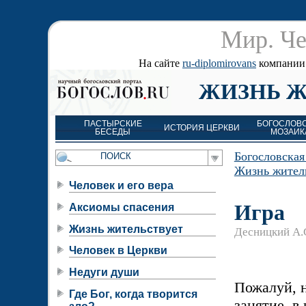
Мир. Че
На сайте
ru-diplomirovans
компании д
ЖИЗНЬ Ж
ПАСТЫРСКИЕ
БОГОСЛОВ
ИСТОРИЯ ЦЕРКВИ
БЕСЕДЫ
МОЗАИК
Богословская
Жизнь жител
Человек и его вера
Игра
Аксиомы спасения
Жизнь жительствует
Десницкий А.
Человек в Церкви
Недуги души
Пожалуй, н
Где Бог, когда творится
занятие, в