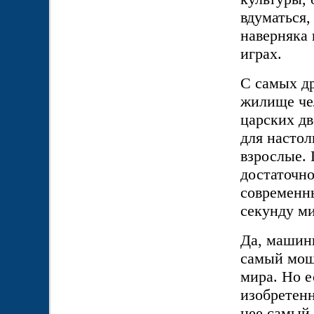
вдуматься,
наверняка 
играх.
С самых др
жилище чел
царских дв
для настол
взрослые. 
достаточно
современн
секунду м
Да, машин
самый мощ
мира. Но е
изобретенн
нее самый