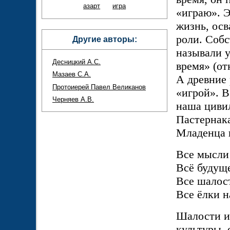
азарт
игра
«играю». Э
жизнь, осв
роли. Собс
Другие авторы:
называли у
Десницкий А.С.
время» (от
Мазаев С.А.
А древние
Протоиерей Павел Великанов
«игрой». В
Черняев А.В.
наша цивил
Пастернака
Младенца 
Все мысли 
Всё будуще
Все шалост
Все ёлки н
Шалости и
культуры, 