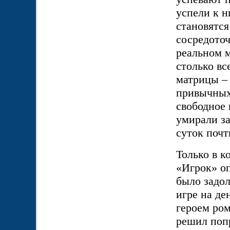
успели к н
становятся
сосредоточ
реальном м
столько вс
матрицы – 
привычных 
свободное 
умирали за
суток поч
Только в к
«Игрок» оп
было задол
игре на де
героем ром
решил поп