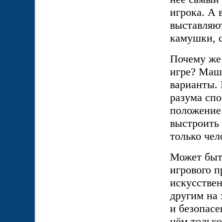
игрока. А 
выставляют
камушки, с
Почему же
игре? Маш
варианты. 
разума спо
положение.
выстроить
только чел
Может быть
игрового п
искусствен
другим на 
и безопасе
нём только