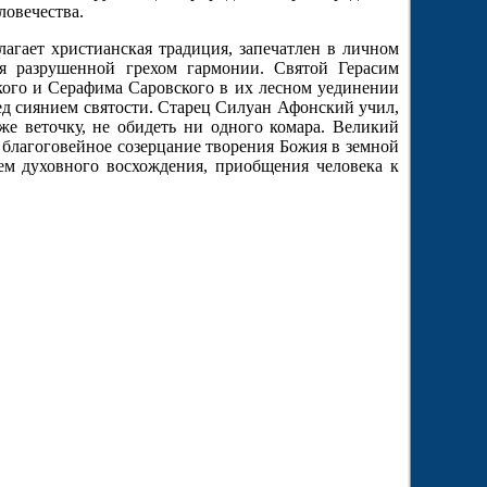
ловечества.
агает христианская традиция, запечатлен в личном
ия разрушенной грехом гармонии. Святой Герасим
кого и Серафима Саровского в их лесном уединении
ед сиянием святости. Старец Силуан Афонский учил,
же веточку, не обидеть ни одного комара. Великий
благоговейное созерцание творения Божия в земной
ем духовного восхождения, приобщения человека к