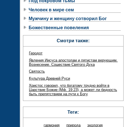
Под покровом тьмы
Человек в мире сем
Мужчину и женщину сотворил Бог
Божественные повеления
Смотри также:
Геродот
Явления Иисуса апостолам и пятистам верующим.
Вознесение. Сошествие Святого Духа
Святость
Культура Древней Руси
Христос говорил, что богатому трудно войти в
Царствие Божие (Мф. 19:23), а может ли бедность
быть препятствием на пути к Богу
Теги:
гармония
природа
экология