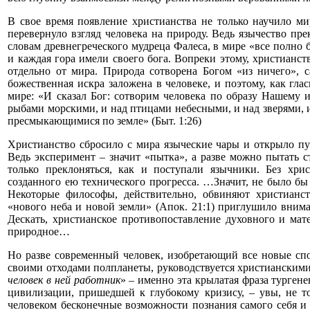
В свое время появление христианства не только научило м
перевернуло взгляд человека на природу. Ведь язычество пр
словам древнегреческого мудреца Фалеса, в мире «все полно 
и каждая гора имели своего бога. Вопреки этому, христианст
отдельно от мира. Природа сотворена Богом «из ничего», 
божественная искра заложена в человеке, и поэтому, как гла
мире: «И сказал Бог: сотворим человека по образу Нашему
рыбами морскими, и над птицами небесными, и над зверями, и
пресмыкающимися по земле» (Быт. 1:26)
Христианство сбросило с мира языческие чары и открыло п
Ведь эксперимент – значит «пытка», а разве можно пытать 
только преклоняться, как и поступали язычники. Без хр
созданного ею технического прогресса. …Значит, не было бы
Некоторые философы, действительно, обвиняют христианств
«нового неба и новой земли» (Апок. 21:1) приглушило вниман
Дескать, христианское противопоставление духовного и мате
природное…
Но разве современный человек, изобретающий все новые сп
своими отходами полпланеты, руководствуется христиански
человек в ней работник
» – именно эта крылатая фраза тургене
цивилизации, пришедшей к глубокому кризису, – увы, не т
человеком бесконечные возможности познания самого себя 