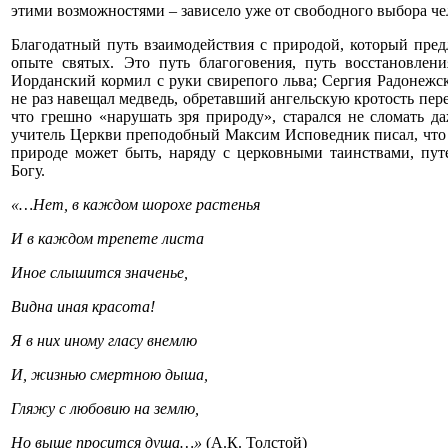
этими возможностями – зависело уже от свободного выбора че
Благодатный путь взаимодействия с природой, который предл
опыте святых. Это путь благоговения, путь восстановлен
Иорданский кормил с руки свирепого льва; Сергия Радонежс
не раз навещал медведь, обретавший ангельскую кротость пер
что грешно «нарушать зря природу», старался не сломать да
учитель Церкви преподобный Максим Исповедник писал, что 
природе может быть, наряду с церковными таинствами, пут
Богу.
«…Нет, в каждом шорохе растенья
И в каждом трепете листа
Иное слышится значенье,
Видна иная красота!
Я в них иному гласу внемлю
И, жизнью смертною дыша,
Гляжу с любовию на землю,
Но выше просится душа…»
(А.К. Толстой)