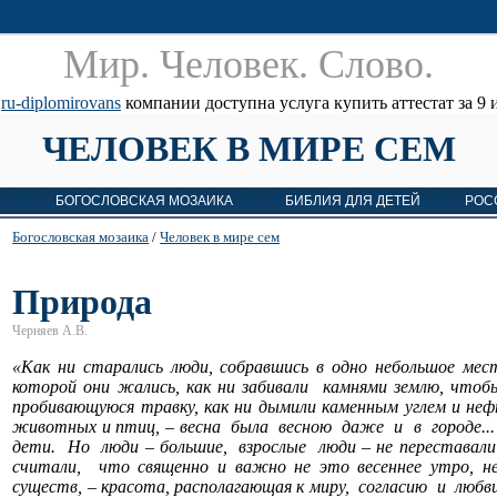
Мир. Человек. Cлово.
е
ru-diplomirovans
компании доступна услуга купить аттестат за 9 и
ЧЕЛОВЕК В МИРЕ СЕМ
БОГОСЛОВСКАЯ МОЗАИКА
БИБЛИЯ ДЛЯ ДЕТЕЙ
РОС
Богословская мозаика
/
Человек в мире сем
Природа
Черняев А.В.
«Как ни старались люди, собравшись в одно небольшое мес
которой они жались, как ни забивали
камнями землю, чтобы
пробивающуюся травку, как ни дымили каменным углем и неф
животных и птиц, – весна
была
весною
даже
и
в
городе..
дети.
Но
люди – большие,
взрослые
люди – не переставал
считали,
что священно и важно не это весеннее утро, не
существ, – красота, располагающая к миру,
согласию
и
любви