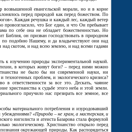
ир возвышенной евангельской морали, но и в корне
еклонялось перед природой как перед божеством. По
богов». Каждая речушка и каждый лес, каждый ветер
во провозгласило, что Бог един, и что Он пребывает
сама по себе она не обладает божественностью. Но
сит Библия, он призван господствовать в природном
 и по подобию Нашему, и да владычествуют они над
 над скотом, и над всею землею, и над всеми гадами
уть к изучению природы экспериментальной наукой.
стихии, в которых живут боги? – перед ними можно
истианства не было бы ни современной науки, ни
 и техногенных проблем, и экологического кризиса?
о в ответственности за все это. Дескать, чаяние
ие христианства к судьбе этого неба и этой земли.
риального приучило нас презирать все земное, все
особы материального потребления и изуродовавший
ми убеждениями?
«Природа – не храм, а мастерская, и
вского нигилиста и атеиста Базарова стала формулой
олько экологическому. Христианство открыло перед
и познания окружающей природы. Как распорядиться