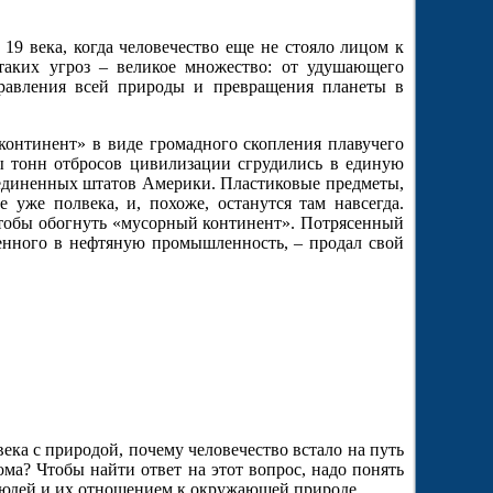
9 века, когда человечество еще не стояло лицом к
 таких угроз – великое множество: от удушающего
травления всей природы и превращения планеты в
онтинент» в виде громадного скопления плавучего
 тонн отбросов цивилизации сгрудились в единую
оединенных штатов Америки. Пластиковые предметы,
 уже полвека, и, похоже, останутся там навсегда.
чтобы обогнуть «мусорный континент». Потрясенный
женного в нефтяную промышленность, – продал свой
ека с природой, почему человечество встало на путь
ма? Чтобы найти ответ на этот вопрос, надо понять
людей и их отношением к окружающей природе.