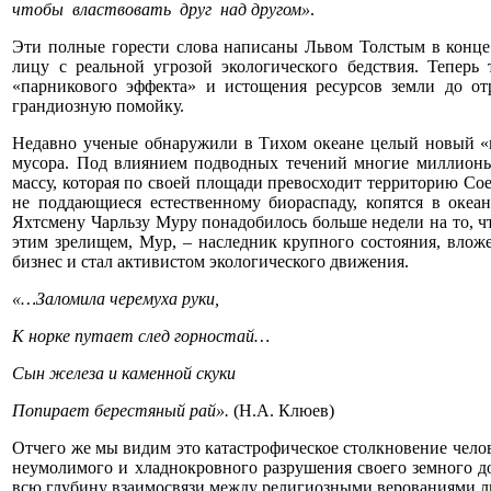
чтобы
властвовать
друг
над другом»
.
Эти полные горести слова написаны Львом Толстым в конце 1
лицу с реальной угрозой экологического бедствия. Теперь
«парникового эффекта» и истощения ресурсов земли до о
грандиозную помойку.
Недавно ученые обнаружили в Тихом океане целый новый «к
мусора. Под влиянием подводных течений многие миллионы
массу, которая по своей площади превосходит территорию С
не поддающиеся естественному биораспаду, копятся в океане
Яхтсмену Чарльзу Муру понадобилось больше недели на то, 
этим зрелищем, Мур, – наследник крупного состояния, вло
бизнес и стал активистом экологического движения.
«…Заломила черемуха руки,
К норке путает след горностай…
Сын железа и каменной скуки
Попирает берестяный рай».
(Н.А. Клюев)
Отчего же мы видим это катастрофическое столкновение челов
неумолимого и хладнокровного разрушения своего земного до
всю глубину взаимосвязи между религиозными верованиями 