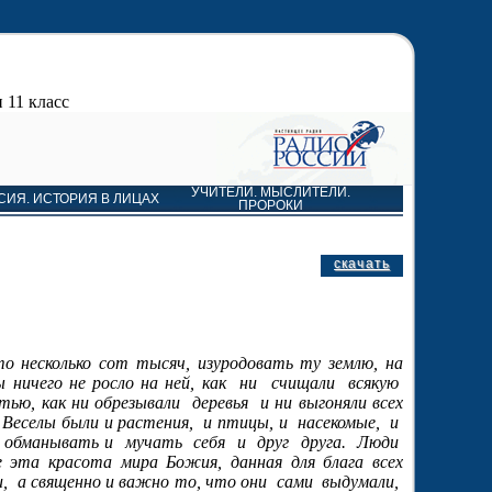
 11 класс
УЧИТЕЛИ. МЫСЛИТЕЛИ.
СИЯ. ИСТОРИЯ В ЛИЦАХ
ПРОРОКИ
скачать
то несколько сот тысяч, изуродовать ту землю, на
 ничего не росло на ней, как
ни
счищали
всякую
тью, как ни обрезывали
деревья
и ни выгоняли всех
. Веселы были и растения,
и птицы, и
насекомые,
и
и обманывать и
мучать
себя
и
друг
друга.
Люди
 эта красота мира Божия, данная для блага всех
,
а священно и важно то, что они
сами
выдумали,