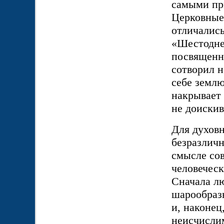
самыми пр
Церковные 
отличались
«Шестоднев
посвященна
сотворил н
себе землю
накрывает 
не доискив
Для духов
безразличн
смысле со
человеческ
Сначала лю
шарообразн
и, наконец
неисчислим