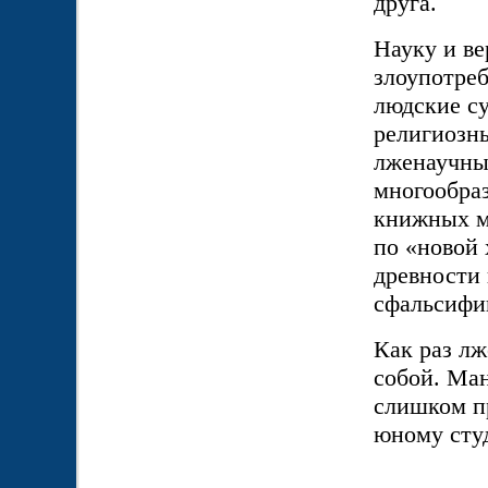
друга.
Науку и ве
злоупотре
людские су
религиозн
лженаучных
многообра
книжных м
по «новой
древности 
сфальсифи
Как раз лж
собой. Ма
слишком пр
юному сту