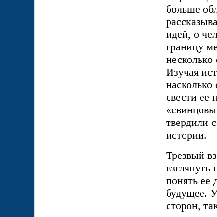
больше обл
рассказыва
идей, о че
границу м
несколько 
Изучая ист
насколько 
свести ее 
«свинцовы
твердили с
истории.
Трезвый вз
взглянуть 
понять ее 
будущее. У
сторон, та