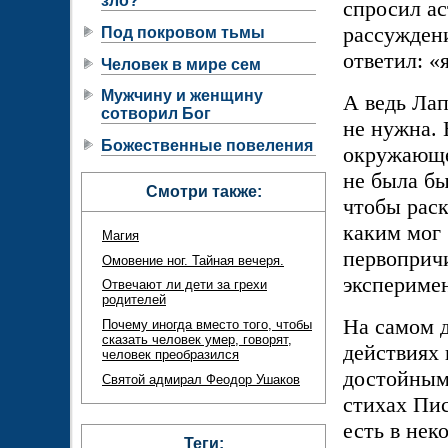
зло?
спросил ас
рассуждени
Под покровом тьмы
ответил: «
Человек в мире сем
Мужчину и женщину
А ведь Лап
сотворил Бог
не нужна. 
Божественные повеления
окружающег
не была бы
Смотри также:
чтобы раск
каким мог
Магия
первоприч
Омовение ног. Тайная вечеря.
эксперимен
Отвечают ли дети за грехи
родителей
На самом д
Почему иногда вместо того, чтобы
сказать человек умер, говорят,
действиях 
человек преобразился
достойным
Святой адмирал Феодор Ушаков
стихах Пис
есть в нек
Теги: