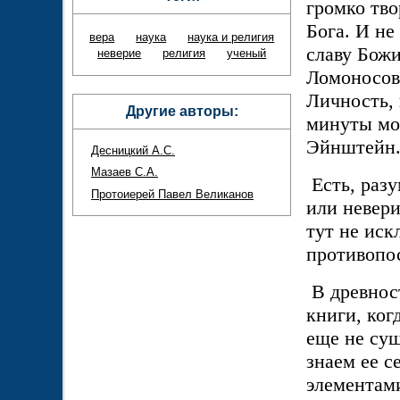
громко тво
Бога. И не
вера
наука
наука и религия
славу Бож
неверие
религия
ученый
Ломоносов.
Личность, 
Другие авторы:
минуты мо
Эйнштейн
Десницкий А.С.
Мазаев С.А.
Есть, раз
Протоиерей Павел Великанов
или невери
тут не иск
противопос
В древнос
книги, ког
еще не сущ
знаем ее с
элементами