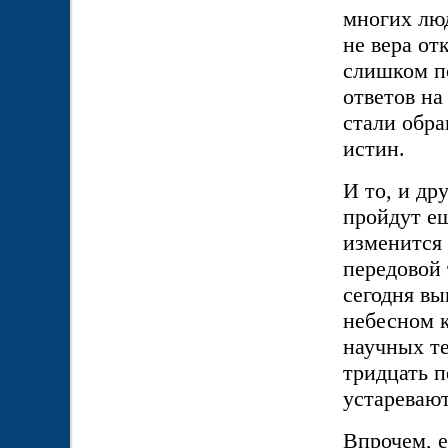
многих люд
не вера о
слишком п
ответов на
стали обра
истин.
И то, и др
пройдут ещ
изменится 
передовой 
сегодня вы
небесном к
научных те
тридцать п
устареваю
Впрочем, е