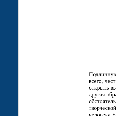
Подлинную
всего, чес
открыть в
другая обр
обстоятель
творческой
человека Е