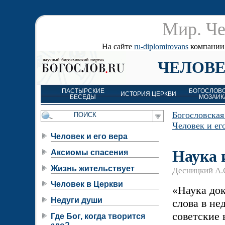
Мир. Че
На сайте
ru-diplomirovans
компании д
ЧЕЛОВЕ
ПАСТЫРСКИЕ
БОГОСЛОВ
ИСТОРИЯ ЦЕРКВИ
БЕСЕДЫ
МОЗАИК
Богословская
Человек и ег
Человек и его вера
Наука 
Аксиомы спасения
Жизнь жительствует
Десницкий А.
Человек в Церкви
«Наука док
Недуги души
слова в не
советские
Где Бог, когда творится