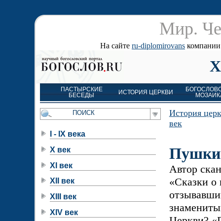
Мир. Че
На сайте
ru-diplomirovans
компании д
X
ПАСТЫРСКИЕ
БОГОСЛОВ
ИСТОРИЯ ЦЕРКВИ
БЕСЕДЫ
МОЗАИК
История цер
век
I - IX века
Пушки
X век
XI век
Автор ска
«Сказки о 
XII век
отзывавши
XIII век
знамениты
XIV век
Церкви? «