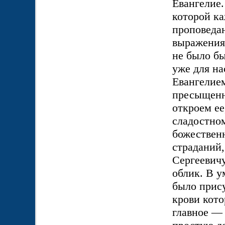
Евангелие.
которой ка
проповедан
выражения,
не было бы
уже для на
Евангелием
пресыщенн
откроем ее
сладостном
божественн
страданий
Сергеевичу
облик. В у
было прису
крови кото
главное — 