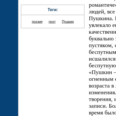
романтичес
Теги:
людей, все
Пушкина. В
поэзия
поэт
Пушкин
увлекало е
качественн
буквально
пустяком, 
беспутным.
исшалился»
беспутную 
«Пушкин — 
огненным с
возраста в
изменения.
творения, 
записи. Бо
время было