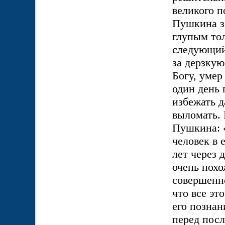
великого п
Пушкина з
глупым то
следующий
за дерзкую
Богу, умер
один день 
избежать 
выломать. 
Пушкина: «
человек в 
лет через 
очень пох
совершенно
что все эт
его познан
перед посл