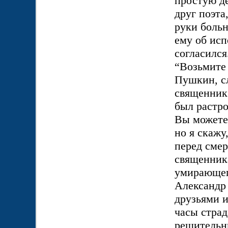
простую де
друг поэта
руки больн
ему об исп
согласился
“Возьмите
Пушкин, сл
священник
был растро
Вы можете 
но я скажу
перед смер
священника
умирающего
Александр 
друзьями и
часы страд
решительн