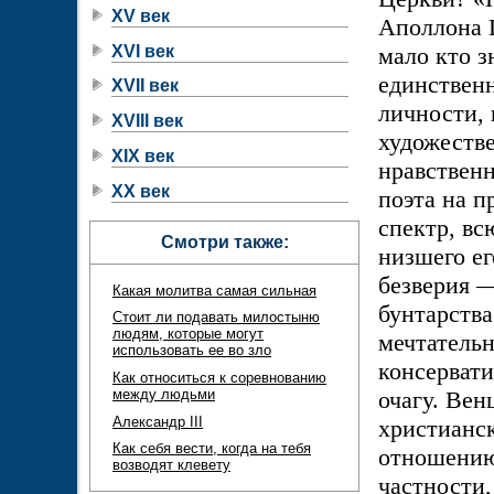
XV век
Аполлона Г
XVI век
мало кто 
единствен
XVII век
личности, 
XVIII век
художеств
XIX век
нравственн
XX век
поэта на п
спектр, вс
Смотри также:
низшего ег
безверия —
Какая молитва самая сильная
бунтарства
Стоит ли подавать милостыню
людям, которые могут
мечтатель
использовать ее во зло
консерват
Как относиться к соревнованию
между людьми
очагу. Вен
Александр III
христианск
Как себя вести, когда на тебя
отношению 
возводят клевету
частности,