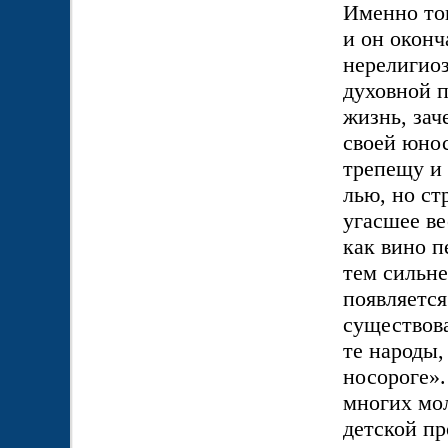
Именно то
и он окон
нерелигиоз
духовной п
жизнь, зач
своей юнос
трепещу и 
лью, но ст
угасшее ве
как вино п
тем сильне
появляется
существова
те народы,
носороге»
многих мол
детской пр