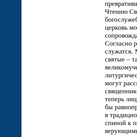
превратив
Чтению Св
богослуже
церковь мо
сопровожда
Согласно р
служатся.
святые – т
великомуче
литургичес
могут расс
священник,
теперь лиц
бы равнопр
в традици
спиной к 
верующими