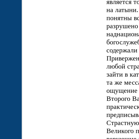
является т
на латыни.
понятны в
разрушено 
наднациона
богослуже
содержали
Привержен
любой стра
зайти в ка
та же месс
ощущение е
Второго В
практичес
предписыва
Страстную 
Великого п
верующие 