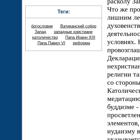
расколу За
Что же про
Теги:
лишним лет
духовенст
богословие
Ватиканский собор
Запад
западные христиане
деятельно
католичество
Папа Иоанн XIII
условиях. 
Папа Павел VI
реформа
провозглаш
Деклараци
нехристиа
религии т
со сторон
Католичес
медитацию
буддизме -
просветлен
элементов
иудаизму в
указываетс