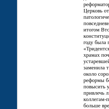
реформатор
Церковь от
патологич
повседнев
итогом Вто
конституци
году была 
«Тридентск
храмах поч
устаревшей
заменила т
около соро
реформы бо
повысить у
привлечь 
коллегам-п
больше вр