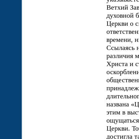
Ветхий Зав
духовной б
Церкви о с
ответствен
времени, н
Ссылаясь н
различия 
Христа и 
оскорблени
обществен
принадлеж
длительног
названа «Ц
этим в выс
ощущаться
Церкви. Т
достигла т