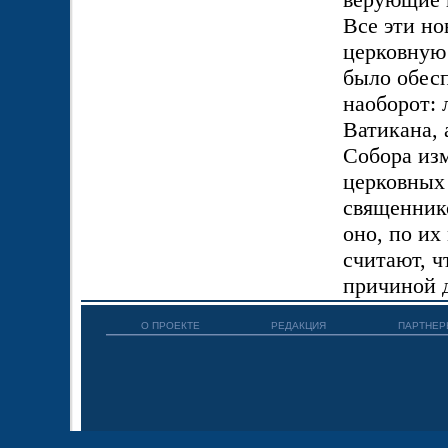
Все эти но
церковную 
было обес
наоборот: 
Ватикана,
Собора из
церковных 
священнико
оно, по их
считают, 
причиной д
О ПРОЕКТЕ
РЕДАКЦИЯ
ПАРТНЕР