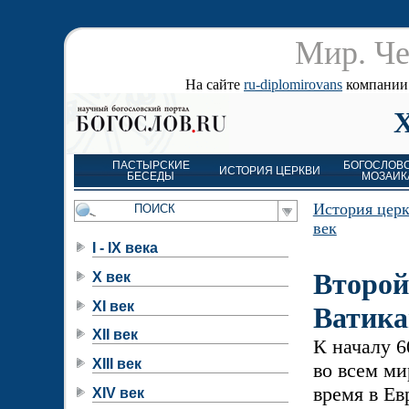
Мир. Че
На сайте
ru-diplomirovans
компании д
ПАСТЫРСКИЕ
БОГОСЛОВ
ИСТОРИЯ ЦЕРКВИ
БЕСЕДЫ
МОЗАИК
История цер
век
I - IX века
Второй
X век
XI век
Ватика
XII век
К началу 6
XIII век
во всем ми
время в Е
XIV век