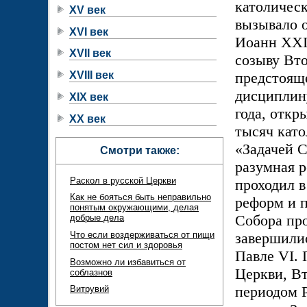
католическ
XV век
вызывало 
XVI век
Иоанн XXII
XVII век
созыву Вто
предстояще
XVIII век
дисциплин
XIX век
года, откр
XX век
тысяч като
«Задачей С
Смотри также:
разумная 
Раскол в русской Церкви
проходил 
Как не бояться быть неправильно
реформ и 
понятым окружающими, делая
Собора про
добрые дела
Что если воздерживаться от пищи
завершилис
постом нет сил и здоровья
Павле VI. 
Возможно ли избавиться от
Церкви, В
соблазнов
периодом Р
Витрувий