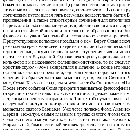
божественных озарений отцов Церкви вывести систему христи
«томизмом» - в честь ее основателя, святого Фомы. В своих т
логическим путем вывел пять разумных доказательств бытия Б
произведений, а также стихотворные сочинения для католичес
Париж для борьбы с вольнодумцами, обосновавшимися в Сорбо
сравниться с Фомой по мощи интеллекта и образованности. К
философа на ужин. За шумной и веселой королевской трапезо
Присутствующие вельможи позабыли о нем. Вдруг Фома вскочи
разоблачим ересь манихеев и вернем их в лоно Католической Ц
вдохновенные, аргументированные выступления вывели многи
еретических заблуждений. Однако некоторые упорствовали в е
коль скоро вы наказываете фальшивомонетчиков, то не следуе
христианскую?» Фома возвратился в Италию. В конце его нед
озарения. Согласно преданию, однажды монахи ордена святог
явления. Их брат Фома стоял на молитве, и вдруг от Святого 
мне, Фома. Какую награду ты хочешь за это?» Он ответил: «Ни
После этого события Фома прекратил заниматься философией 
открылись такие тайны, что все, что я писал прежде, кажетс
лет, когда он пешком отправился в Лион, чтобы участвовать в
сердечный приступ, от которого так и не смог отправиться. См
монастыре святого Бернарда. Уже через полвека Фома Аквинс
Церкви. Пожалуй, самым главным в трудах святого Фомы было
человека и его земную жизнь. «Тело – это почти такая же важна
Нормальный, благочестивый человек должен активно занимать
не только предаваться размышлениям о спасении души». Всле