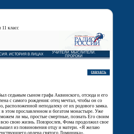
 11 класс
УЧИТЕЛИ. МЫСЛИТЕЛИ.
СИЯ. ИСТОРИЯ В ЛИЦАХ
ПРОРОКИ
скачать
был седьмым сыном графа Аквинского, отсюда и его
ена с самого рождения: отец мечтал, чтобы он со
, расположенной неподалеку от их родового замка.
я в этом прославленном и богатом монастыре. Уже
И можем ли мы, простые смертные, познать Его своим
 всю свою жизнь. Повзрослев, Фома продолжил свое
 вышел из повиновения отцу и матери. «Я желаю
щенствующего ордена святого Доминика».