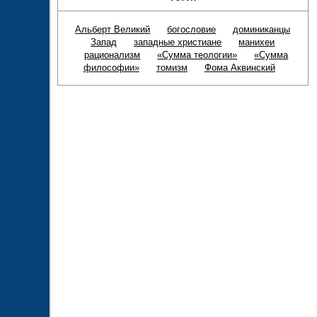
Альберт Великий
богословие
доминиканцы
Запад
западные христиане
манихеи
рационализм
«Сумма теологии»
«Сумма
философии»
томизм
Фома Аквинский