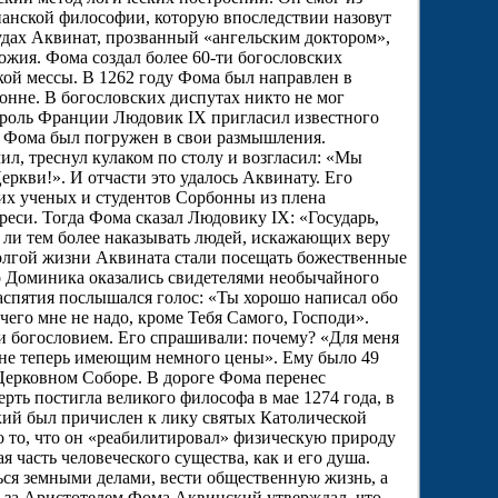
анской философии, которую впоследствии назовут
рудах Аквинат, прозванный «ангельским доктором»,
ожия. Фома создал более 60-ти богословских
кой мессы. В 1262 году Фома был направлен в
нне. В богословских диспутах никто не мог
ороль Франции Людовик IX пригласил известного
й Фома был погружен в свои размышления.
л, треснул кулаком по столу и возгласил: «Мы
еркви!». И отчасти это удалось Аквинату. Его
х ученых и студентов Сорбонны из плена
реси. Тогда Фома сказал Людовику IX: «Государь,
т ли тем более наказывать людей, искажающих веру
олгой жизни Аквината стали посещать божественные
о Доминика оказались свидетелями необычайного
Распятия послышался голос: «Ты хорошо написал обо
чего мне не надо, кроме Тебя Самого, Господи».
и богословием. Его спрашивали: почему? «Для меня
я мне теперь имеющим немного цены». Ему было 49
 Церковном Соборе. В дороге Фома перенес
ерть постигла великого философа в мае 1274 года, в
кий был причислен к лику святых Католической
 то, что он «реабилитировал» физическую природу
я часть человеческого существа, как и его душа.
ся земными делами, вести общественную жизнь, а
д за Аристотелем Фома Аквинский утверждал, что