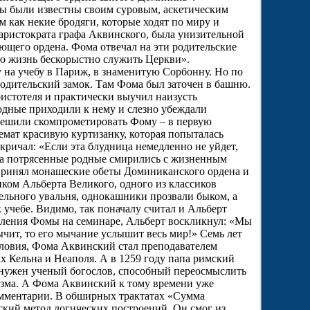
ы были известны своим суровым, аскетическим
 как некие бродяги, которые ходят по миру и
аристократа графа Аквинского, была унизительной
ующего ордена. Фома отвечал на эти родительские
всю жизнь бескорыстно служить Церкви».
на учебу в Париж, в знаменитую Сорбонну. Но по
 родительский замок. Там Фома был заточен в башню.
истотеля и практически выучил наизусть
одные приходили к нему и слезно убеждали
 решили скомпрометировать Фому – в первую
земат красивую куртизанку, которая попыталась
кричал: «Если эта блудница немедленно не уйдет,
а, а потрясенные родные смирились с жизненным
 принял монашеские обеты Доминиканского ордена и
ком Альберта Великого, одного из классиков
тельного увальня, однокашники прозвали быком, а
 учебе. Видимо, так поначалу считал и Альберт
пления Фомы на семинаре, Альберт воскликнул: «Мы
ычит, то его мычание услышит весь мир!» Семь лет
словия, Фома Аквинский стал преподавателем
х Кельна и Неаполя. А в 1259 году папа римский
 нужен ученый богослов, способный переосмыслить
изма. А Фома Аквинский к тому времени уже
комментарии. В обширных трактатах «Сумма
кий метод логических построений. Он смог из