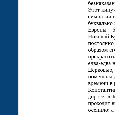
безнаказан
Этот кипу
симпатии в
буквально
Европы – б
Николай К
постоянно
образом ег
прекратить
едва-едва 
Церковью, 
помешала д
времени в 
Константин
дороге. «П
проходит в
осенило: а