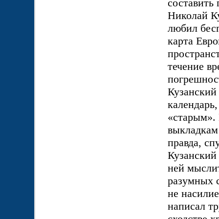
составить
Николай Ку
любил бес
карта Евро
пространст
течение вр
погрешнос
Кузанский
календарь
«старым». 
выкладкам 
правда, сп
Кузанский 
ней мыслит
разумных с
не насилие
написал тр
сходстве х