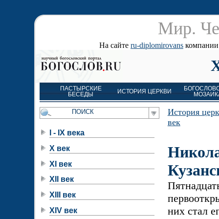
Мир. Че
На сайте
ru-diplomirovans
компании д
ПАСТЫРСКИЕ
БОГОСЛОВ
ИСТОРИЯ ЦЕРКВИ
БЕСЕДЫ
МОЗАИК
История цер
век
I - IX века
Никол
X век
XI век
Кузанс
XII век
Пятнадцат
XIII век
первооткры
них стал 
XIV век