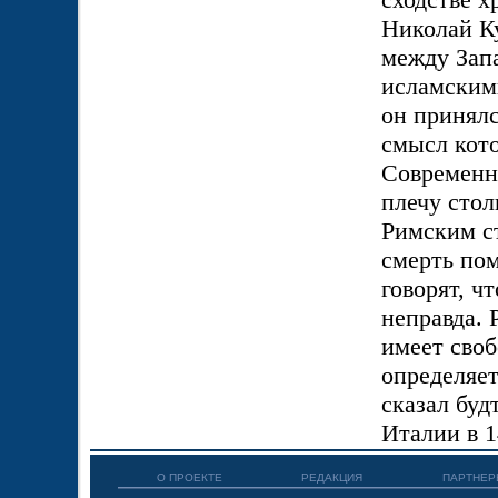
Николай Ку
между Зап
исламским
он принялс
смысл кото
Современни
плечу стол
Римским ст
смерть по
говорят, ч
неправда. 
имеет своб
определяет
сказал буд
Италии в 1
О ПРОЕКТЕ
РЕДАКЦИЯ
ПАРТНЕР