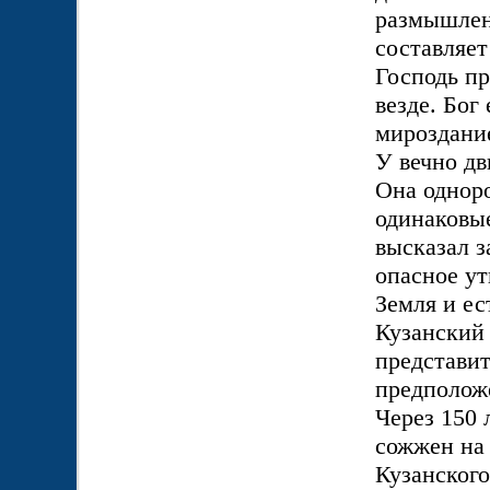
размышлен
составляет
Господь пр
везде. Бог
мироздание
У вечно дв
Она одноро
одинаковы
высказал з
опасное ут
Земля и ес
Кузанский
представит
предположе
Через 150 
сожжен на
Кузанског