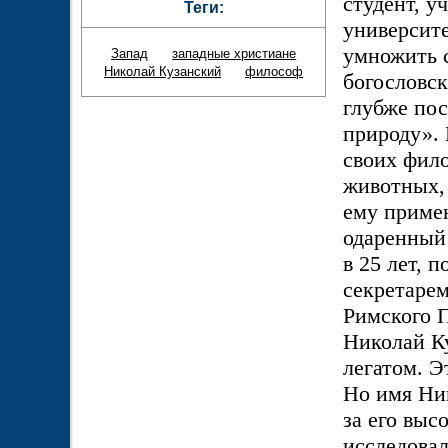
студент, у
Теги:
университе
умножить с
Запад
западные христиане
Николай Кузанский
философ
богословск
глубже пос
природу».
своих фило
животных, 
ему примен
одаренный
в 25 лет, 
секретарем
Римского П
Николай Ку
легатом. Э
Но имя Ник
за его выс
исследовал