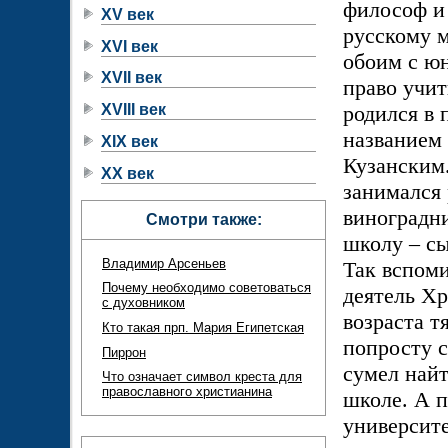
философ и 
XV век
русскому 
XVI век
обоим с юн
XVII век
право учит
родился в 
XVIII век
названием 
XIX век
Кузанским.
XX век
занимался 
виноградни
Смотри также:
школу – сы
Владимир Арсеньев
Так вспоми
Почему необходимо советоваться
деятель Хр
с духовником
возраста т
Кто такая прп. Мария Египетская
попросту с
Пиррон
сумел найт
Что означает символ креста для
православного христианина
школе. А 
университе