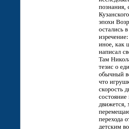
познания,
Кузанског
эпохи Воз
остались в
изречение
иное, как 
написал с
Там Никол
тезис о ед
обычный во
что игруш
скорость д
состояние 
движется, 
перемещаю
перехода о
детским во