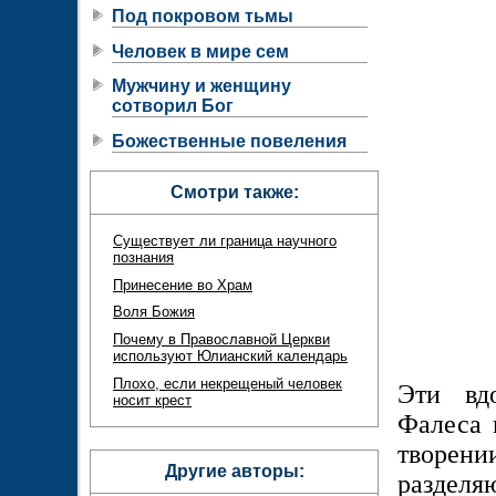
Под покровом тьмы
Человек в мире сем
Мужчину и женщину
сотворил Бог
Божественные повеления
Смотри также:
Существует ли граница научного
познания
Принесение во Храм
Воля Божия
Почему в Православной Церкви
используют Юлианский календарь
Плохо, если некрещеный человек
Эти вдо
носит крест
Фалеса 
творен
Другие авторы:
разделяю