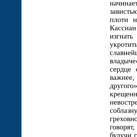
начинае
зависть
плоти н
Кассиан
изгнать
укроти
славней
владыче
сердце 
важнее
другого
крещен
невостр
соблазн
греховн
говорят,
будучи 