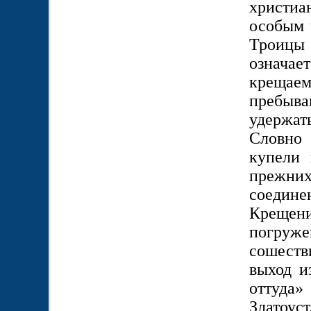
христиа
особым 
Троицы
означае
крещаем
пребыва
удержат
Словно 
купели 
прежних
соедине
Крещен
погруж
сошеств
выход и
оттуда»
Златоу