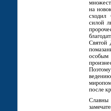
множест
на ново
сходил
силой л
пророчес
благода
Святой 
помазани
особым
произне
Поэтому
ведени
миропо
после к
Славны 
замечат