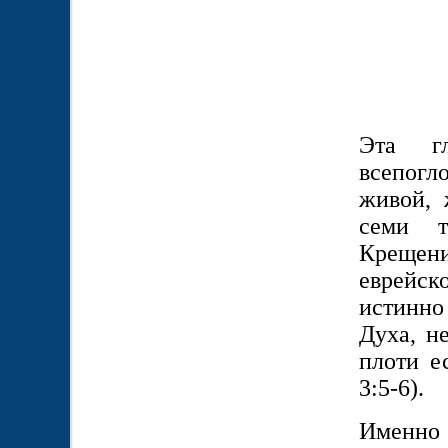
Эта г
всепогл
живой, 
семи т
Крещени
еврейск
истинно
Духа, н
плоти е
3:5-6).
Именно