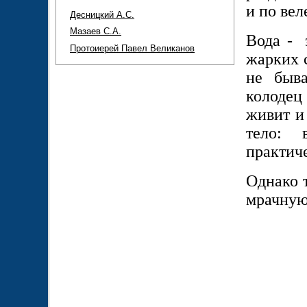
и по вел
Десницкий А.С.
Мазаев С.А.
Вода - 
Протоиерей Павел Великанов
жарких с
не быв
колодец
живит и
тело: 
практич
Однако т
мрачную