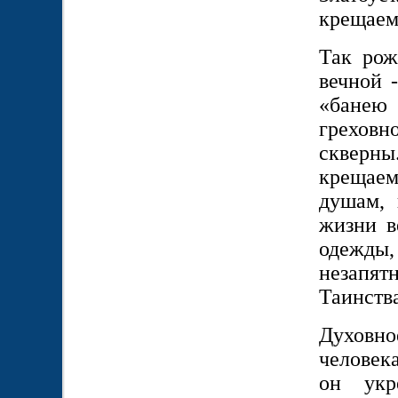
крещаем
Так рож
вечной 
«банею 
греховн
скверн
крещаем
душам, 
жизни в
одежд
незапя
Таинств
Духовно
человек
он укр