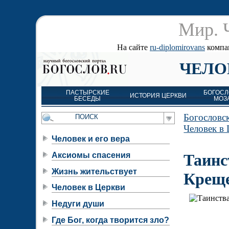
Мир. 
На сайте
ru-diplomirovans
компан
ЧЕЛО
ПАСТЫРСКИЕ
БОГОСЛ
ИСТОРИЯ ЦЕРКВИ
БЕСЕДЫ
МОЗ
Богословс
Человек в
Человек и его вера
Аксиомы спасения
Таинс
Жизнь жительствует
Креще
Человек в Церкви
Недуги души
Где Бог, когда творится зло?