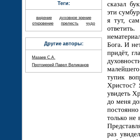
сказал бу
Теги:
эти сумбур
видение
духовное зрение
я тут, са
откровение
прелесть
чудо
ответит
нематериа
Бога. И не
Другие авторы:
придёт, гл
Мазаев С.А.
духовност
Протоиерей Павел Великанов
малейшего
тупик воп
Христос? 
увидеть Хр
до меня до
постоянн
только не 
Представля
раз увиде