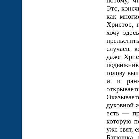
потому, ч
Это, конеч
как многи
Христос, 
хочу здес
прельстит
случаев, к
даже Хрис
подвижник 
голову выш
и я ран
открывает
Оказывае
духовной ж
есть — пр
которую по
уже свят, 
Батюшка к