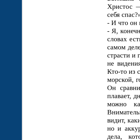
Христос —
себя спас?
- И что он
- Я, конеч
словах ест
самом деле
страсти и 
не видени
Кто-то из 
морской, г
Он сравни
плавает, д
можно ка
Вниматель
видит, как
но и акку
дела, ко