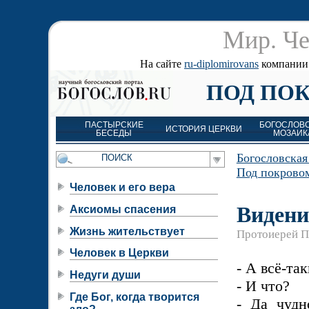
Мир. Че
На сайте
ru-diplomirovans
компании д
ПОД ПО
ПАСТЫРСКИЕ
БОГОСЛОВ
ИСТОРИЯ ЦЕРКВИ
БЕСЕДЫ
МОЗАИК
Богословская
Под покрово
Человек и его вера
Видени
Аксиомы спасения
Жизнь жительствует
Протоиерей П
Человек в Церкви
- А всё-та
Недуги души
- И что?
Где Бог, когда творится
- Да чудн