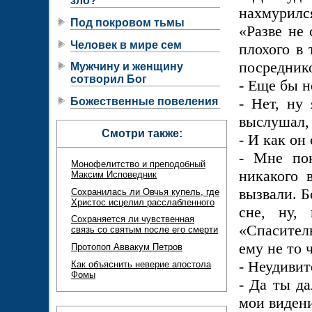
зло?
нахмурилс
Под покровом тьмы
«Разве не
Человек в мире сем
плохого в 
посредник
Мужчину и женщину
сотворил Бог
- Еще бы н
- Нет, ну 
Божественные повеления
выслушал, 
Смотри также:
- И как он
- Мне пок
Монофелитство и преподобный
никакого 
Максим Исповедник
вызвали. Б
Сохранилась ли Овчья купель, где
Христос исцелил расслабленного
сне, ну,
Сохраняется ли чувственная
«Спасител
связь со святым после его смерти
ему не то 
Протопоп Аввакум Петров
- Неудивит
Как объяснить неверие апостола
Фомы
- Да ты да
мои видени