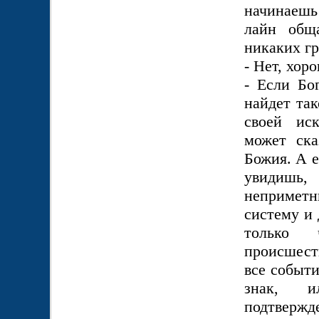
начинаешь
лайн обща
никаких гр
- Нет, хор
- Если Бо
найдет так
своей иск
может ска
Божия. А е
увидишь,
неприметн
систему и 
только 
происшест
все событ
знак, и
подтвержд