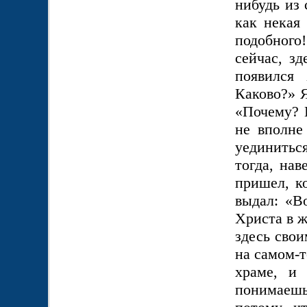
нибудь из 
как некая 
подобного!
сейчас, зд
появился
Каково?» 
«Почему? П
не вполне
уединитьс
тогда, на
пришел, к
выдал: «В
Христа в ж
здесь сво
на самом-т
храме, и
понимаеш