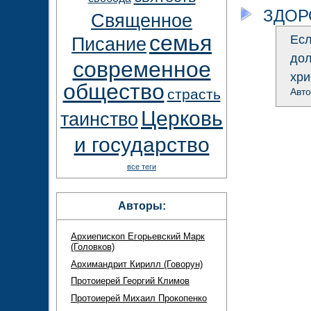
ЗДОР
Священное
семья
Есл
Писание
дол
современное
хри
общество
Авт
страсть
Церковь
таинство
и государство
все теги
Авторы:
Архиепископ Егорьевский Марк
(Головков)
Архимандрит Кирилл (Говорун)
Протоиерей Георгий Климов
Протоиерей Михаил Прокопенко