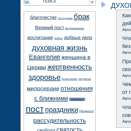
ДУХО
брак
Как
благочестие
богослужение
де
Великий пост
воздержание
Авт
воспитание
добрые дела
Что
добро
без
духовная жизнь
Авт
Евангелие
женщина в
Пра
жертвенность
Церкви
сво
Авт
здоровье
исцеление
литургия
Чем
отношения
милосердие
от 
с ближними
Авт
покаяние
пост
Что
праздники
Промысел
сов
рассудительность
Авт
святость
свобода