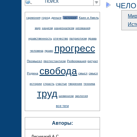
ЧЕЛО
Ми
гармония
город
деньги
история
Каин и Авель
Ист
мир
нацизм
национализм
неомания
нравственность
отечество
патриотизм
права
прогресс
человека
право
Промысел
протестантизм
Реформация
ритуал
свобода
Родина
смысл
смысл
истории
страсть
счастье
творение
техника
труд
шовинизм
экология
все теги
Авторы:
Десницкий А.С.