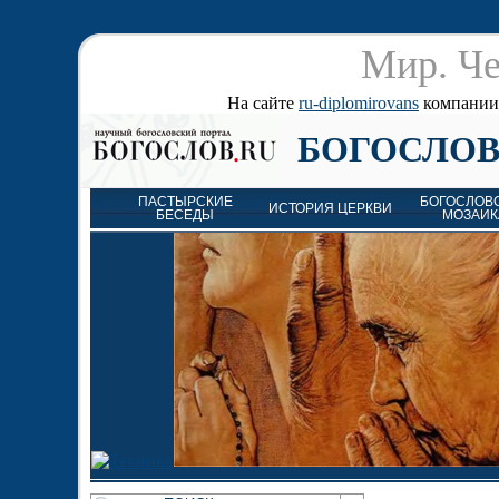
Мир. Че
На сайте
ru-diplomirovans
компании д
БОГОСЛОВ
ПАСТЫРСКИЕ
БОГОСЛОВ
ИСТОРИЯ ЦЕРКВИ
БЕСЕДЫ
МОЗАИК