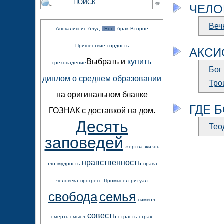
ЧЕЛО
Веч
Апокалипсис
блуд
Бог
брак
Второе
Пришествие
гордость
АКСИ
Выбрать и
купить
грехопадение
Бог
диплом о среднем образовании
Тро
на оригинальном бланке
ГДЕ 
ГОЗНАК с доставкой на дом.
Десять
Тео
заповедей
жертва
жизнь
нравственность
зло
мудрость
права
человека
прогресс
Промысел
ритуал
свобода
семья
символ
совесть
смерть
смысл
страсть
страх