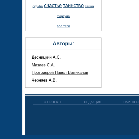
счастье
таинство
судьба
тайна
фортуна
все теги
Авторы:
Десницкий А.С.
Мазаев С.А.
Протоиерей Павел Великанов
Черняев А.В.
О ПРОЕКТЕ
РЕДАКЦИЯ
ПАРТНЕР