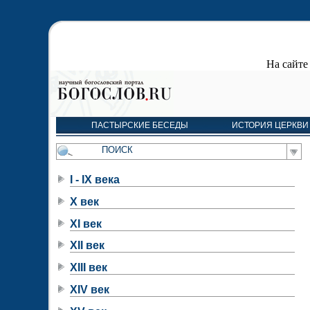
На сайт
ПАСТЫРСКИЕ БЕСЕДЫ
ИСТОРИЯ ЦЕРКВИ
I - IX века
X век
XI век
XII век
XIII век
XIV век