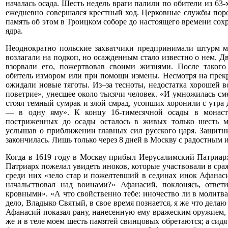
началась осада. Шесть недель враги палили по обители из 63-
ежедневно совершался крестный ход. Церковные службы пор
память об этом в Троицком соборе до настоящего времени сох
ядра.
Неоднократно польские захватчики предпринимали штурм м
возлагали на подкоп, но осажденным стало известно о нем. Д
взорвали его, пожертвовав своими жизнями. После такого
обитель измором или при помощи измены. Несмотря на прек
ожидали новые тяготы. Из–за тесноты, недостатка хорошей 
поветрие», унесшее около тысячи человек. «И умножилась см
стоял темный сумрак и злой смрад, усопших хоронили с утра д
— в одну яму». К концу 16-тимесячной осады в монасты
постриженных до осады осталось в живых только шесть м
услышав о приближении главных сил русского царя. Защитник
закончилась. Лишь только через 8 дней в Москву с радостным
Когда в 1619 году в Москву прибыл Иерусалимский Патриар
Патриарх пожелал увидеть иноков, которые участвовали в сра
среди них «зело стар и пожелтевший в сединах инок Афанаси
начальствовал над воинами?» Афанасий, поклонясь, отве
кровными». «А что свойственно тебе: иночество ли в молитв
дело, Владыко Святый, в свое время познается, я же что дел
Афанасий показал рану, нанесенную ему вражеским оружием, и
же и в теле моем шесть памятей свинцовых обретаются; а сидя