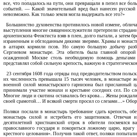
все, что попадалось на пути, они превращали в пепел все бо
событий. — Какой значительный вред был нанесен русской
невозможно. Как только земля могла выдержать все это?»
Большинство духовенства противилось новой измене, обличая
выступления многие священнослужители претерпели страдание
архиепископа Феоктиста взяв в плен, долго пытали, а затем б
израненным и обглоданным дикими зверями. Храмы и монастыр
в алтарях кормили псов. Но самую большую добычу разб
Сергиевом монастыре. Эта обитель была главной опорой
осажденной Москве столь необходимую помощь деньгами
представлял собой сильную крепость, важную в стратегическ
23 сентября 1608 года отряды под предводительством польск
их численность превышала 15 тысяч человек, в монастыре ж
военной силой монастырского гарнизона был присланный ца
принимали участие монахи и крестьяне соседних сел. По сл
Многие люди и скотина оставались без крова… Жены рождали 
своей срамотой… И всякий смерти просил со слезами…» Обор
Поляки послали в монастырь требование сдать крепость, обе
монастырь силой и истребить его защитников. Отвечая и
десятилетний христианский отрок в обители посмеялся в
православного государя и покориться ложному царю, врагу
крестного целования». Получив такой ответ, поляки попытали