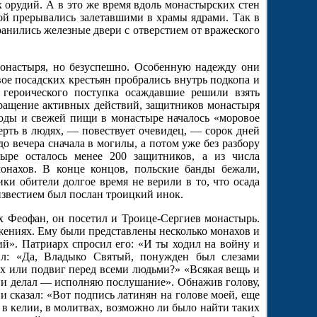
х орудий. А в это же время вдоль монастырских стен
ой прерывались залетавшими в храмы ядрами. Так в
ранились железные двери с отверстием от вражеского
онастыря, но безуспешно. Особенную надежду они
вое посадских крестьян пробрались внутрь подкопа и
 героического поступка осаждавшие решили взять
ращение активных действий, защитников монастыря
воды и свежей пищи в монастыре началось «моровое
ерть в людях, — повествует очевидец, — сорок дней
о вечера сначала в могилы, а потом уже без разбору
ре осталось менее 200 защитников, а из числа
онахов. В конце концов, польские банды бежали,
и обители долгое время не верили в то, что осада
 известием был послан троицкий инок.
х Феофан, он посетил и Троице-Сергиев монастырь.
жениях. Ему были представлены несколько монахов и
й». Патриарх спросил его: «И ты ходил на войну и
тил: «Да, Владыко Святый, понужден был слезами
ах или подвиг перед всеми людьми?» «Всякая вещь и
аю и делал — исполняю послушание». Обнажив голову,
 сказал: «Вот подпись латинян на голове моей, еще
 в келии, в молитвах, возможно ли было найти таких