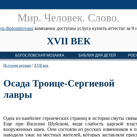
Мир. Человек. Cлово.
е
ru-diplomirovans
компании доступна услуга купить аттестат за 9 и
XVII ВЕК
БОГОСЛОВСКАЯ МОЗАИКА
БИБЛИЯ ДЛЯ ДЕТЕЙ
РОС
История церкви
/
XVII век
Осада Троице-Сергиевой
лавры
Одна из наиболее героических страниц в истории смуты связ
Еще при Василии Шуйском, видя слабость царской власт
вооруженных шаек. Они состояли из русских изменников и п
наводили ужас на местных жителей, которых заставляли прис