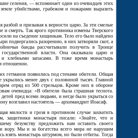
льшие селения, — вспоминает один из очевидцев этих
 земле убийствами, грабежом и пожарами выразить
 разбой и призывая к верности царю. За эти смелые
 и смерть. Так ярого противника измены Тверского
росили на съедение хищникам. Тело его было найдено
и подвергались разорению, в них затворяли скот, а
ойничьи банды рассчитывали получить в Троице
 государственной власти. Она оказывала царю и
 и хлебными запасами. В тоже время монастырь
ом отношении.
их гетманов появились под стенами обители. Общая
е укрылись менее двух с половиной тысяч. Главной
рем отряд из 500 стрельцов. Кроме них в обороне
овам очевидца: «В обители была страшная теснота.
детей пред всеми людьми, и негде было укрыться со
ону возглавил настоятель — архимандрит Иоасаф.
щая милости и грозя в противном случае захватить
м, защитники монастыря писали: «Знайте, что и
ашему безумству предложить нам оставить своего
 и вору. Мы и за богатства всего мира не нарушим
сь взять монастырь штурмом, но были отбиты. Тогда