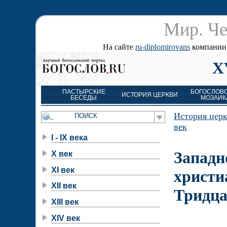
Мир. Че
На сайте
ru-diplomirovans
компании д
X
ПАСТЫРСКИЕ
БОГОСЛОВ
ИСТОРИЯ ЦЕРКВИ
БЕСЕДЫ
МОЗАИК
История цер
век
I - IX века
Западн
X век
XI век
христи
XII век
Тридца
XIII век
XIV век