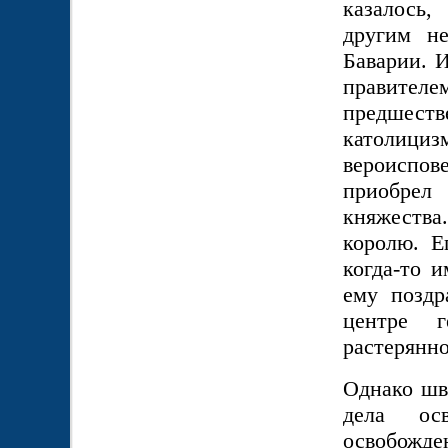
казалось,
другим не
Баварии. 
правите
предшестве
католициз
вероиспов
приобрел
княжеств
королю. Е
когда-то 
ему поздр
центре г
растерянно
Однако шв
дела ос
освобожд