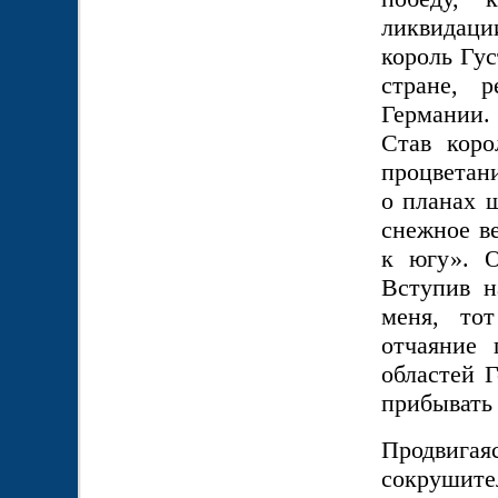
ликвидаци
король Гус
стране, 
Германии.
Став коро
процветан
о планах ш
снежное в
к югу». О
Вступив н
меня, то
отчаяние 
областей 
прибывать
Продвига
сокрушите