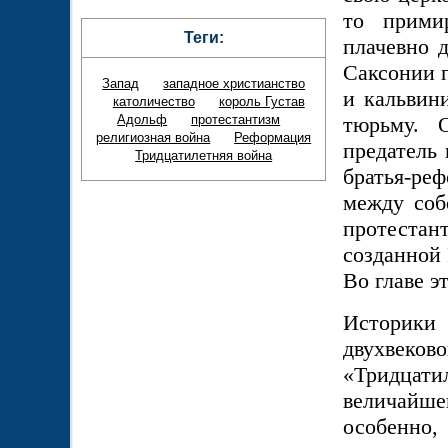
то прими
Теги:
плачевно д
Саксонии 
Запад
западное христианство
и кальвин
католичество
король Густав
тюрьму. 
Адольф
протестантизм
религиозная война
Реформация
предатель 
Тридцатилетняя война
братья-ре
между соб
протестант
созданной
Во главе э
Историки
двухвеков
«Тридцат
величайше
особенно