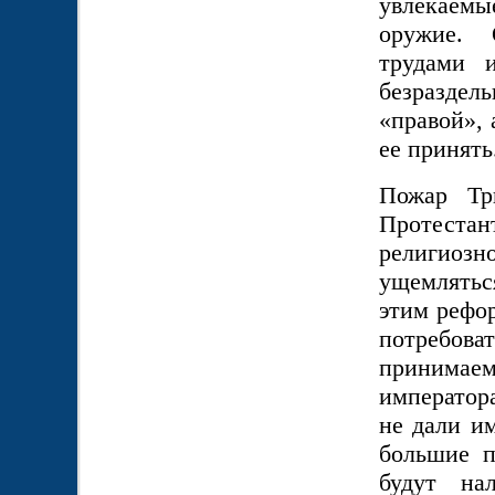
увлекаем
оружие. 
трудами 
безраздель
«правой», 
ее принять
Пожар Тр
Протеста
религиоз
ущемлятьс
этим рефо
потребов
принима
императора
не дали и
большие п
будут на