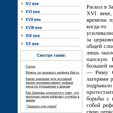
XV век
Раскол в 
XVI век
XVI
веке,
времени п
XVII век
когда-т
XVIII век
усиливали
XIX век
за церков
XX век
общей слож
лишь окол
Смотри также:
папскую 
большей н
Солон
— Риму. О
Можно ли называть ребенка Иисус
лагерями 
Какое значение для духовной
жизни человека имеют добрые
подрывал
дела по отношению к врагам
протестан
Как Церковь относится к тому, что
молодые люди избегают службы в
борьбы с 
армии
собой реф
"Зеркало для героя"
свою церко