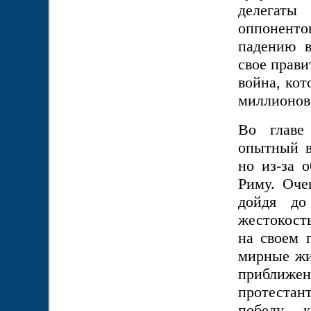
делегаты
оппоненто
падению в
свое прави
война, кот
миллионов
Во главе
опытный в
но из-за 
Риму. Оче
дойдя до
жестокость
на своем 
мирные ж
приближен
протестан
победу, 