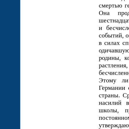
смертью ге
Она про
шестнадцат
и бесчис
событий, о
в силах с
одичавшую
родины, к
растлени
бесчисленн
Этому ли
Германии 
страны. С
насилий 
школы, п
постоянн
утверждаю