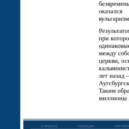
безвремен
оказалс
вульгаризм
Результато
при котор
одинаковы
между собо
церкви, ос
кальвинист
лет назад
Аугсбургс
Таким обра
миллионы 
О ПРОЕКТЕ
РЕДАКЦИЯ
ПАРТНЕР