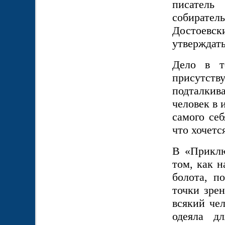
писатель 
собирател
Достоевск
утверждать
Дело в т
присутст
подталкив
человек в 
самого себ
что хочетс
В «Приклю
том, как 
болота, п
точки зре
всякий че
одеяла д