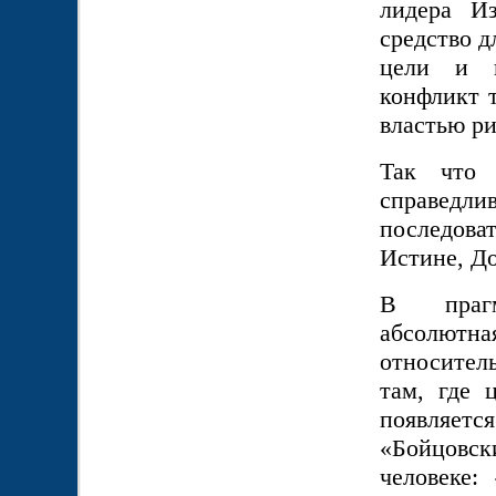
лидера Из
средство 
цели и п
конфликт т
властью р
Так что 
справедл
последова
Истине, Д
В прагм
абсолютна
относитель
там, где 
появляетс
«Бойцовск
человеке: