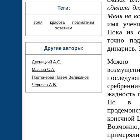
сделала д
Теги:
Меня не вс
воля
красота
прагматизм
имя учени
эстетизм
Пока из с
точно по
динариев. 
Другие авторы:
Можно п
Десницкий А.С.
возмуще
Мазаев С.А.
последую
Протоиерей Павел Великанов
сребренник
Черняев А.В.
жадность 
Но в уп
продемонст
конечной Ц
Возможно,
примеряли