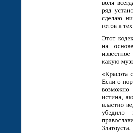
воля всег
ряд устан
сделаю ни
готов в те
Этот коде
на основе
известное
какую музы
«Красота с
Если о нор
возможно 
истина, ак
властно ве
убедило 
православ
Златоуста.