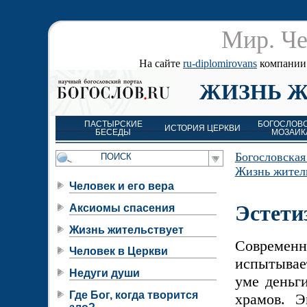
Мир. Че
На сайте
ru-diplomirovans
компании д
ЖИЗНЬ Ж
ПАСТЫРСКИЕ
БОГОСЛОВ
ИСТОРИЯ ЦЕРКВИ
БЕСЕДЫ
МОЗАИК
Богословская
Жизнь жител
Человек и его вера
Эстети
Аксиомы спасения
Жизнь жительствует
Современ
Человек в Церкви
испытывает
Недуги души
уме деньг
Где Бог, когда творится
храмов. Э