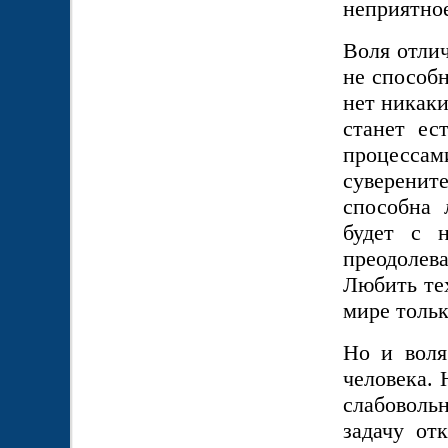
неприятное
Воля отлич
не способн
нет никаки
станет ес
процесс
суверенит
способна 
будет с 
преодоле
Любить тех
мире тольк
Но и воля
человека. 
слабоволь
задачу от