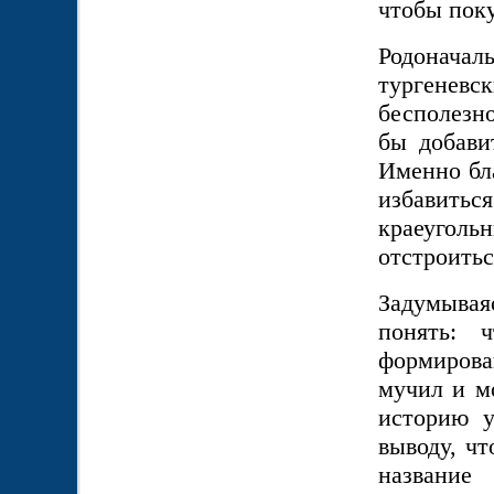
чтобы поку
Родоначал
тургеневс
бесполезн
бы добави
Именно бла
избавит
краеугол
отстроитьс
Задумывая
понять: 
формиров
мучил и м
историю у
выводу, чт
название