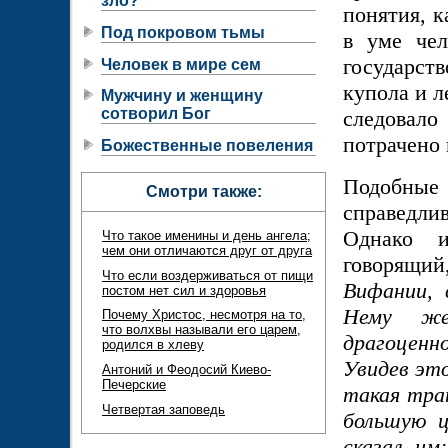
зло?
понятия, к
Под покровом тьмы
в уме чел
государст
Человек в мире сем
купола и 
Мужчину и женщину
сотворил Бог
следовал
потрачено
Божественные повеления
Подобные
Смотри также:
справедли
Однако и
Что такое именины и день ангела;
чем они отличаются друг от друга
говорящий,
Что если воздерживаться от пищи
Вифании, 
постом нет сил и здоровья
Нему же
Почему Христос, несмотря на то,
что волхвы называли его царем,
драгоценн
родился в хлеву
Увидев это
Антоний и Феодосий Киево-
Печерские
такая тра
Четвертая заповедь
большую ц
сказал им