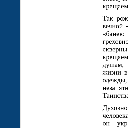
крещаем
Так рож
вечной 
«банею 
греховн
скверн
крещаем
душам, 
жизни в
одежд
незапя
Таинств
Духовно
человек
он укр