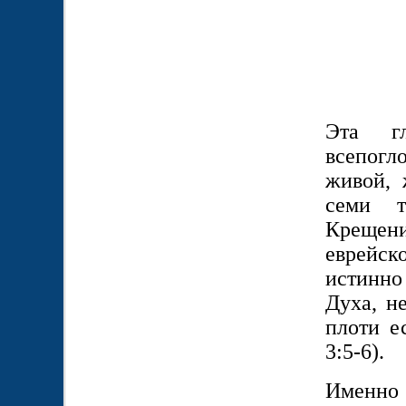
Эта г
всепогл
живой, 
семи т
Крещени
еврейск
истинно
Духа, н
плоти е
3:5-6).
Именно