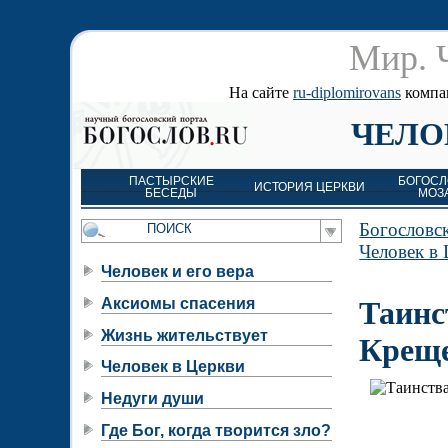
Мир. 
На сайте
ru-diplomirovans
компан
ЧЕЛО
ПАСТЫРСКИЕ
БОГОСЛ
ИСТОРИЯ ЦЕРКВИ
БЕСЕДЫ
МОЗ
Богословс
Человек в
Человек и его вера
Аксиомы спасения
Таинс
Жизнь жительствует
Креще
Человек в Церкви
Недуги души
Где Бог, когда творится зло?