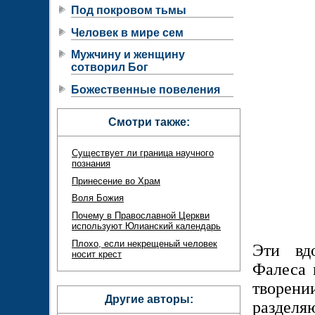
Под покровом тьмы
Человек в мире сем
Мужчину и женщину
сотворил Бог
Божественные повеления
Смотри также:
Существует ли граница научного
познания
Принесение во Храм
Воля Божия
Почему в Православной Церкви
используют Юлианский календарь
Плохо, если некрещеный человек
Эти вдо
носит крест
Фалеса 
творен
Другие авторы:
разделяю