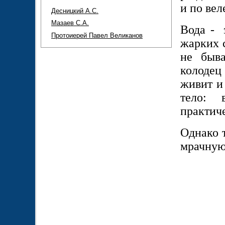
и по вел
Десницкий А.С.
Мазаев С.А.
Вода - 
Протоиерей Павел Великанов
жарких с
не быв
колодец
живит и
тело: 
практич
Однако т
мрачную