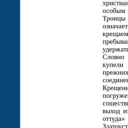
христиа
особым 
Троицы
означае
крещаем
пребыва
удержат
Словно 
купели 
прежних
соедине
Крещен
погруж
сошеств
выход и
оттуда»
Златоу