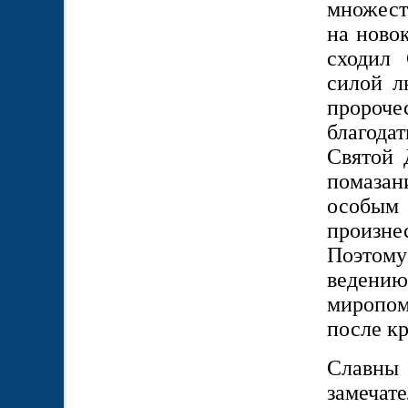
множест
на ново
сходил
силой л
пророчес
благода
Святой 
помазани
особым
произне
Поэтому
ведени
миропо
после к
Славны 
замечат