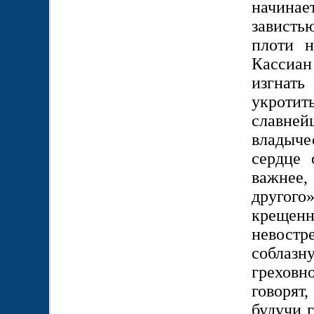
начинае
зависть
плоти н
Кассиан
изгнать
укроти
славней
владыче
сердце 
важнее
другого
крещен
невостр
соблазн
греховн
говорят,
будучи 