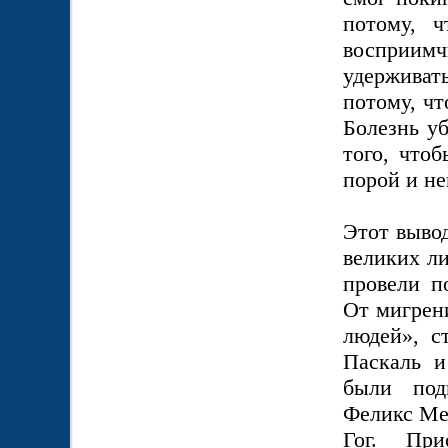
потому, 
восприимч
удерживат
потому, чт
Болезнь уб
того, что
порой и н
Этот вывод
великих л
провели п
От мигрен
людей», с
Паскаль и
были под
Феликс Ме
Гог. При