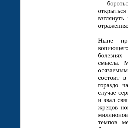
— боротьс
открытьс
взглянуть
отражения
Ныне про
вопиющего 
болезнях 
смысла. 
осязаемым
состоит в
гораздо ч
случае сер
и звал свя
жрецов нов
миллионо
темпов м