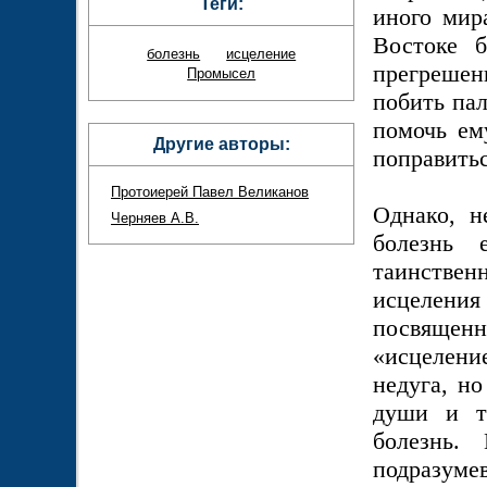
Теги:
иного мир
Востоке б
болезнь
исцеление
прегрешен
Промысел
побить па
помочь ем
Другие авторы:
поправитьс
Протоиерей Павел Великанов
Однако, н
Черняев А.В.
болезнь 
таинствен
исцелен
посвящен
«исцелени
недуга, н
души и те
болезнь.
подразу