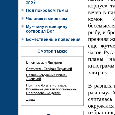
зло?
корпус» т
Под покровом тьмы
вечер в па
комок о
Человек в мире сем
бессмысле
Мужчину и женщину
рыбу, и бр
сотворил Бог
прежняя жи
Божественные повеления
еще жутче
часов Руса
Смотри также:
планы н
В чем смысл Литургии
килограмм
Святитель Стефан Пермский
завтра».
Священномученик Ириней
Лионский
В разных 
Притча о богаче и Лазаре.
Исцеление десяти прокаженных.
разному. 
Благословение детей.
считалас
Душа
окружалс
избранник