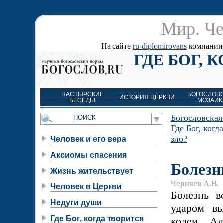
Мир. Че
На сайте
ru-diplomirovans
компании д
ГДЕ БОГ, 
ПАСТЫРСКИЕ
БОГОСЛОВ
ИСТОРИЯ ЦЕРКВИ
БЕСЕДЫ
МОЗАИК
Богословская
Где Бог, когд
зло?
Человек и его вера
Аксиомы спасения
Болезн
Жизнь жительствует
Черняев А.В.
Человек в Церкви
Болезнь в
Недуги души
ударом в
Где Бог, когда творится
колеи. А