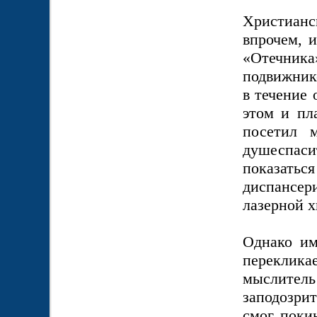
Христианск
впрочем, и
«Отечник
подвижник
в течение 
этом и пл
посетил 
душеспаси
показать
диспансе
лазерной х
Однако им
переклика
мыслител
заподозри
смог поки