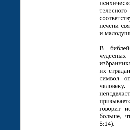
психическ
телесног
соответст
печени свя
и малодуш
В библей
чудесных 
избранник
их страдан
символ оп
человеку.
неподвла
призывает
говорит и
больше, ч
5:14).