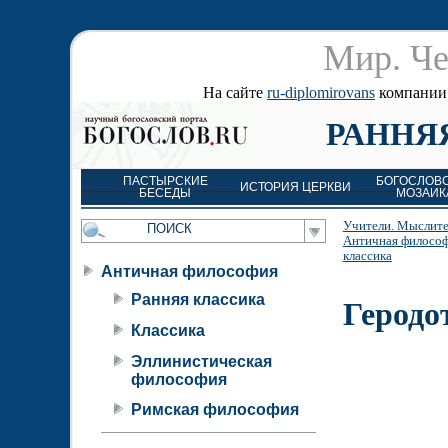
Мир. Че
На сайте
ru-diplomirovans
компании д
РАННЯ
ПАСТЫРСКИЕ
БОГОСЛОВ
ИСТОРИЯ ЦЕРКВИ
БЕСЕДЫ
МОЗАИК
Учители. Мыслите
Античная филосо
классика
Античная философия
Ранняя классика
Геродо
Классика
Эллинистическая
философия
Римская философия