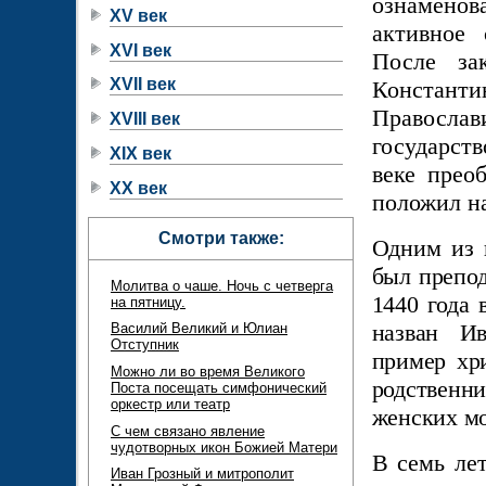
ознаменова
XV век
активное 
XVI век
После за
XVII век
Констан
Правосл
XVIII век
государст
XIX век
веке прео
XX век
положил н
Смотри также:
Одним из 
был препо
Молитва о чаше. Ночь с четверга
1440 года
на пятницу.
назван И
Василий Великий и Юлиан
Отступник
пример хр
Можно ли во время Великого
родствен
Поста посещать симфонический
оркестр или театр
женских мо
С чем связано явление
чудотворных икон Божией Матери
В семь ле
Иван Грозный и митрополит