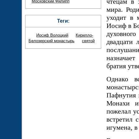
чтецам в 
Московский Филипп
мира. Род
уходит в 
Теги:
Иосиф в Б
духовног
Иосиф Волоцкий
Кирилло-
двадцати 
Белозерский монастырь
святой
послушани
назначает
братия утв
Однако в
монастырс
Пафнутия 
Монахи и
пожелал ус
встретил 
игумена, в