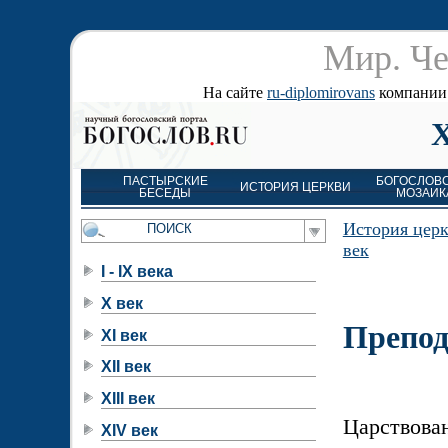
Мир. Че
На сайте
ru-diplomirovans
компании д
ПАСТЫРСКИЕ
БОГОСЛОВ
ИСТОРИЯ ЦЕРКВИ
БЕСЕДЫ
МОЗАИК
История цер
век
I - IX века
X век
Препод
XI век
XII век
XIII век
Царствова
XIV век