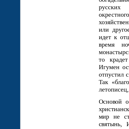
русских
окрестног
хозяйствен
или друго
идет к от
время н
монастырск
то крадет
Игумен ос
отпустил с
Так «благ
летописец,
Основой о
христианск
мир не ст
святынь, 