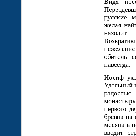
Видя нес
Переодевши
русские м
желая най
находит 
Возврати
нежелание
обитель 
навсегда.
Иосиф ухо
Удельный к
радостью
монастырь
первого де
бревна на 
месяца в 
вводит ст