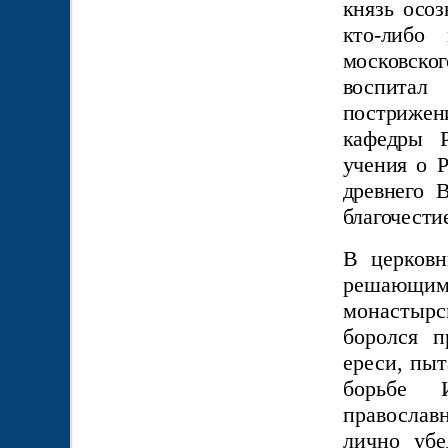
князь осоз
кто-либо 
московског
воспитал
постриже
кафедры Р
учения о 
древнего В
благочести
В церковн
решающи
монастырск
боролся п
ереси, пыт
борьбе 
православ
лично убе