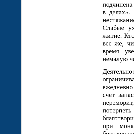
подчинена 
в делах».
нестяжание
Слабые ух
житие. Кт
все же, ч
время ув
немалую ча
Деятельн
ограничи
ежедневно
счет запа
переморит,
потерпеть
благотвор
при мона
богадельню