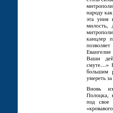
митропол
народу как
эта уния
милость, 
митрополи
канцлер п
позволяет
Евангелие
Ваши дей
смуте…» П
большим 
умереть за
Вновь из
Полоцка, 
под свое 
«кровавог