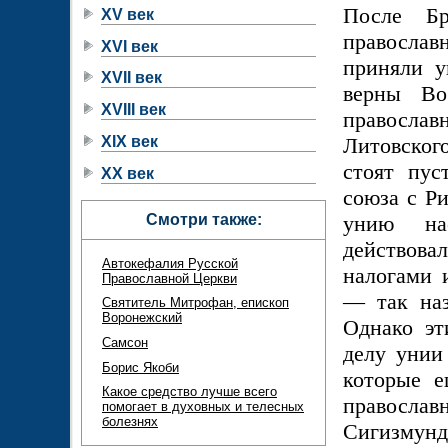
После Бр
XV век
православ
XVI век
приняли у
XVII век
верны Во
XVIII век
правосла
XIX век
Литовског
стоят пус
XX век
союза с Ри
Смотри также:
унию нас
действов
Автокефалия Русской
налогами 
Православной Церкви
— так наз
Святитель Митрофан, епископ
Воронежский
Однако эт
Самсон
делу унии
Борис Якоби
которые е
Какое средство лучше всего
православ
помогает в духовных и телесных
болезнях
Сигизмунд