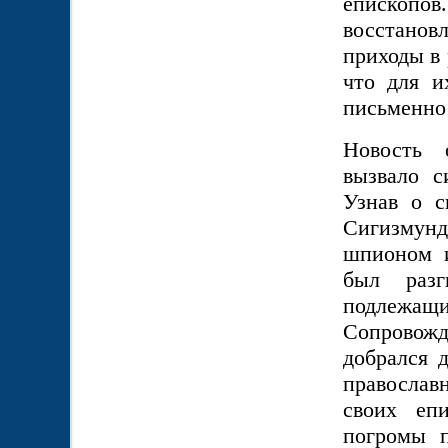
епископ
восстанов
приходы в 
что для и
письменно 
Новость 
вызвало с
Узнав о с
Сигизмунд
шпионом
и
был раз
подлежащ
Сопровож
добрался 
православ
своих еп
погромы п