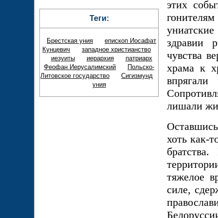
этих собы
гонителям 
Теги:
униатские
здравии 
Брестская уния
епископ Иосафат
Кунцевич
западное христианство
чувства в
иезуиты
иерархия
патриарх
храма к х
Феофан Иерусалимский
Польско-
Литовское государство
Сигизмунд
впрягал
уния
Сопротив
лишали жи
Оставшись 
хоть как-т
братства.
территор
тяжелое в
силе, сде
правосл
Белорусси