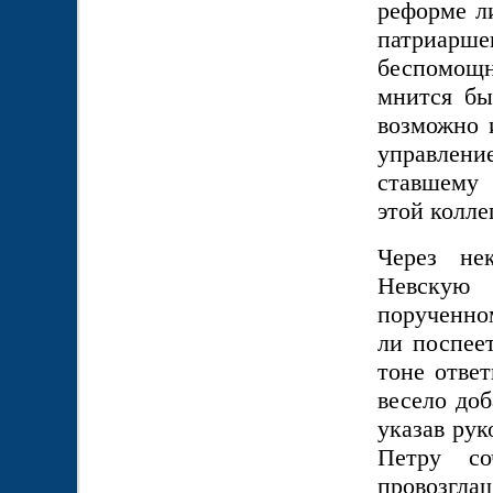
реформе ли
патриарш
беспомощн
мнится бы
возможно 
управлен
ставшему 
этой колле
Через не
Невскую 
порученно
ли поспее
тоне отве
весело доб
указав рук
Петру со
провозгла