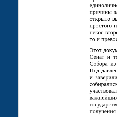
единолично
причины з
открыто в
простого н
некое втор
то и прев
Этот доку
Сенат и т
Собора из
Под давле
и заверили
собирали
участвова
важнейш
государс
получения 