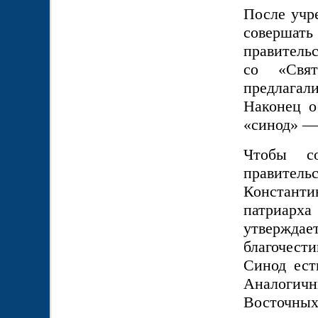
После учр
совершать
правительс
со «Свят
предлагал
Наконец о
«синод» —
Чтобы со
правитель
Констант
патриар
утвержд
благочест
Синод ест
Аналогич
Восточны