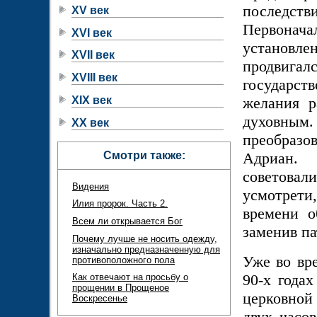
последств
XV век
Первонач
XVI век
установле
XVII век
продвигал
XVIII век
государств
XIX век
желания р
духовным.
XX век
преобразов
Смотри также:
Адриан. 
советова
Видения
усмотрети,
Илия пророк. Часть 2.
времени о
Всем ли открывается Бог
заменив п
Почему лучше не носить одежду,
изначально предназначенную для
Уже во вре
противоположного пола
90-х года
Как отвечают на просьбу о
прощении в Прощеное
церковной
Воскресенье
двух часо