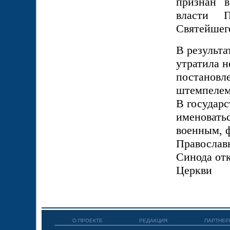
признан в
власти 
Святейшег
В результ
утратила н
постановле
штемпелем:
В государс
именоватьс
военным, 
Православ
Синода отк
Церкви
О ПРОЕКТЕ
РЕДАКЦИЯ
ПАРТНЕР