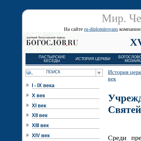
Мир. Че
На сайте
ru-diplomirovans
компании д
XV
ПАСТЫРСКИЕ
БОГОСЛОВ
ИСТОРИЯ ЦЕРКВИ
БЕСЕДЫ
МОЗАИК
История цер
век
I - IX века
Учреж
X век
XI век
Святей
XII век
XIII век
XIV век
Среди пр