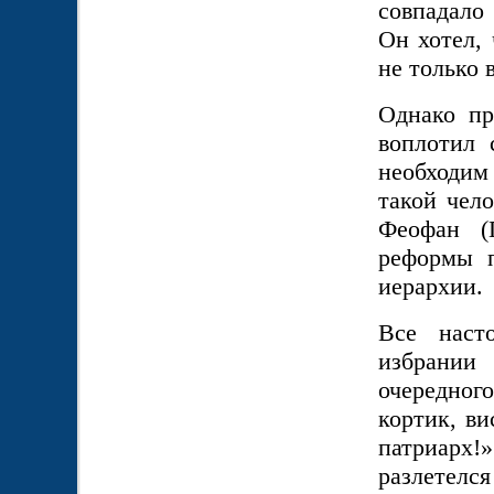
совпадало
Он хотел, 
не только 
Однако пр
воплотил 
необходим
такой чел
Феофан (
реформы п
иерархии.
Все наст
избрании 
очередног
кортик, ви
патриарх
разлетелс