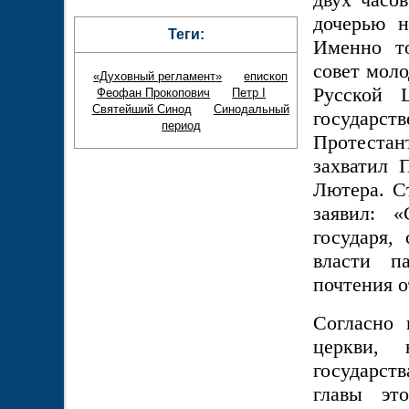
дочерью н
Теги:
Именно то
совет моло
«Духовный регламент»
епископ
Русской 
Феофан Прокопович
Петр I
Святейший Синод
Синодальный
государс
период
Протестант
захватил 
Лютера. С
заявил: 
государя,
власти п
почтения о
Согласно 
церкви, 
государст
главы это