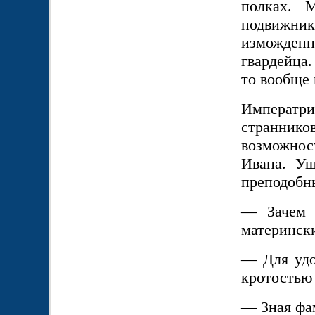
полках. 
подвижни
изможденн
гвардейца.
то вообще 
Императри
странников
возможнос
Ивана. Уш
преподобны
— Зачем 
матерински
— Для удо
кротостью 
— Зная фа