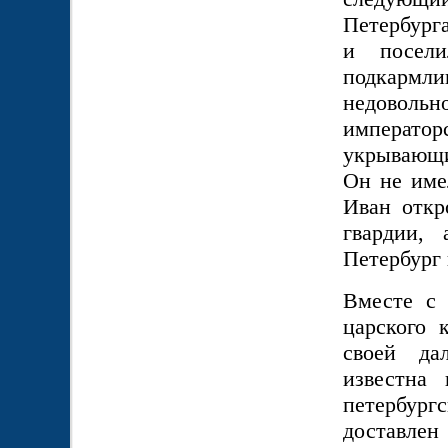
Петербург
и посели
подкармл
недовол
император
укрывающи
Он не име
Иван откр
гвардии,
Петербург 
Вместе с 
царского 
своей да
известна
петербургс
доставлен