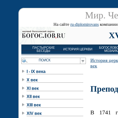
Мир. Че
На сайте
ru-diplomirovans
компании д
XV
ПАСТЫРСКИЕ
БОГОСЛОВ
ИСТОРИЯ ЦЕРКВИ
БЕСЕДЫ
МОЗАИК
История цер
век
I - IX века
X век
Препод
XI век
XII век
XIII век
В 1741 г
XIV век