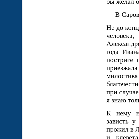
бы желал о
— В Саров
Не до конц
человека,
Александр
года Иван
постриге 
приезжал
милостив
благочести
при случае
я знаю тол
К нему н
зависть у
прожил в Л
и клевет