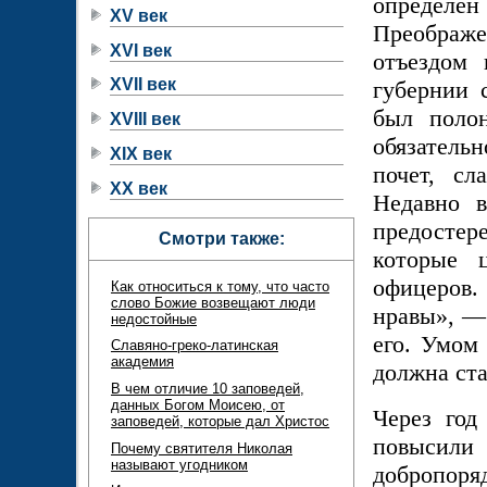
определе
XV век
Преображе
XVI век
отъездом 
XVII век
губернии 
был поло
XVIII век
обязатель
XIX век
почет, сл
XX век
Недавно 
предостере
Смотри также:
которые 
офицеров
Как относиться к тому, что часто
слово Божие возвещают люди
нравы», — 
недостойные
его. Умом 
Славяно-греко-латинская
академия
должна ста
В чем отличие 10 заповедей,
данных Богом Моисею, от
Через год
заповедей, которые дал Христос
повысил
Почему святителя Николая
называют угодником
добропор