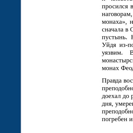
просился 
наговорам
монаха», н
сначала в 
пустынь. 
Уйдя из-п
уязвим. 
монастырс
монах Фео
Правда во
преподобно
доехал до 
дня, умере
преподобно
погребен 