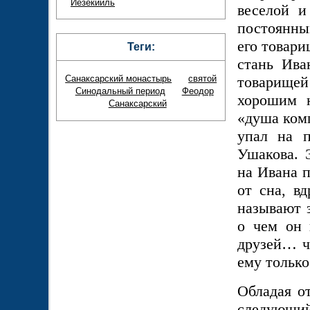
Иезекииль
веселой и
постоянны
его товари
Теги:
стань Ива
товарищей
Санаксарский монастырь
святой
Синодальный период
Феодор
хорошим н
Санаксарский
«душа ком
упал на 
Ушакова. 
на Ивана п
от сна, в
называют 
о чем он к
друзей… ч
ему только
Обладая о
следующий