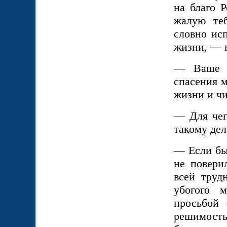
на благо 
жалую те
словно ис
жизни, — в
— Ваше В
спасения 
жизни и чи
— Для чег
такому дел
— Если бы 
не повери
всей труд
убогого 
просьбой 
решимость