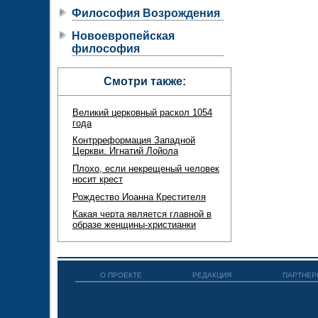
Философия Возрождения
Новоевропейская
философия
Смотри также:
Великий церковный раскол 1054
года
Контрреформация Западной
Церкви. Игнатий Лойола
Плохо, если некрещеный человек
носит крест
Рождество Иоанна Крестителя
Какая черта является главной в
образе женщины-христианки
О ПРОЕКТЕ
РЕДАКЦИЯ
ПАРТНЕР