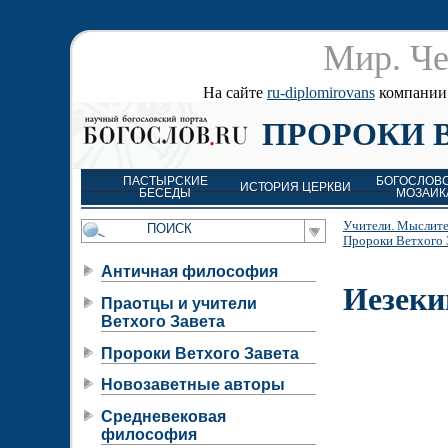
Мир. Че
На сайте
ru-diplomirovans
компании д
ПРОРОКИ 
ПАСТЫРСКИЕ
БОГОСЛОВ
ИСТОРИЯ ЦЕРКВИ
БЕСЕДЫ
МОЗАИК
Учители. Мыслите
Пророки Ветхого 
Античная философия
Иезеки
Праотцы и учители
Ветхого Завета
Пророки Ветхого Завета
Новозаветные авторы
Средневековая
философия