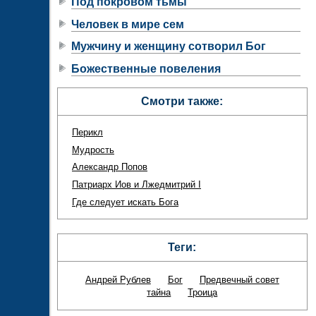
Под покровом тьмы
Человек в мире сем
Мужчину и женщину сотворил Бог
Божественные повеления
Смотри также:
Перикл
Мудрость
Александр Попов
Патриарх Иов и Лжедмитрий I
Где следует искать Бога
Теги:
Андрей Рублев
Бог
Предвечный совет
тайна
Троица