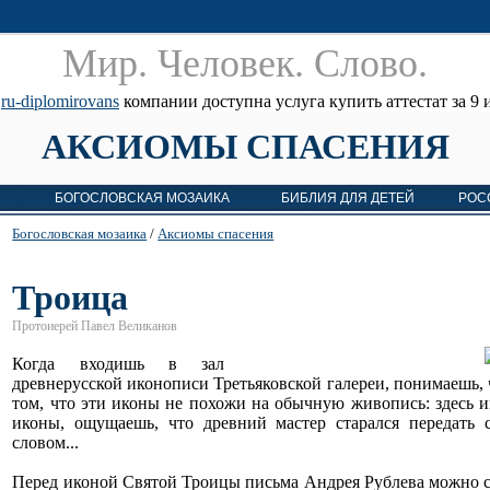
Мир. Человек. Cлово.
е
ru-diplomirovans
компании доступна услуга купить аттестат за 9 и
АКСИОМЫ СПАСЕНИЯ
БОГОСЛОВСКАЯ МОЗАИКА
БИБЛИЯ ДЛЯ ДЕТЕЙ
РОС
Богословская мозаика
/
Аксиомы спасения
Троица
Протоиерей Павел Великанов
Когда входишь в зал
древнерусской иконописи Третьяковской галереи, понимаешь, ч
том, что эти иконы не похожи на обычную живопись: здесь и
иконы, ощущаешь, что древний мастер старался передать 
словом...
Перед иконой Святой Троицы письма Андрея Рублева можно сто