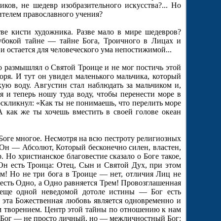
ков, не шедевр изобразительного искусства?... Но
ителем православного учения?
тве кисти художника. Разве мало в мире шедевров?
убокой тайне — тайне Бога, Троичного в Лицах и
и остается для человеческого ума непостижимой...
 размышлял о Святой Троице и не мог постичь этой
ря. И тут он увидел маленького мальчика, который
ую воду. Августин стал наблюдать за мальчиком и,
я и теперь ношу туда воду, чтобы перенести море в
скликнул: «Как ты не понимаешь, что перелить море
«А как же ты хочешь вместить в своей голове океан
 Боге многое. Несмотря на всю пестроту религиозных
 Он — Абсолют, Который бесконечно силен, властен,
. Но христианское благовестие сказало о Боге такое,
Он есть Троица: Отец, Сын и Святой Дух, при этом
м! Но не три бога в Троице — нет, отличия Лиц не
есть Одно, а Одно равняется Трем! Провозглашенная
 еще одной неведомой дотоле истины — Бог есть
 эта Божественная любовь является одновременно и
м творением. Центр этой тайны по отношению к нам
; Бог — не просто личный, но — межличностный Бог: