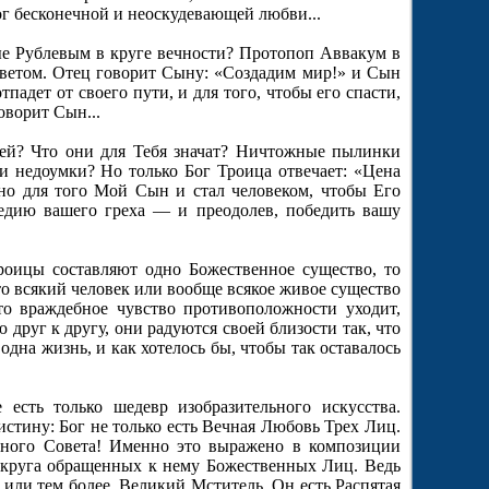
г бесконечной и неоскудевающей любви...
ые Рублевым в круге вечности? Протопоп Аввакум в
ветом. Отец говорит Сыну: «Создадим мир!» и Сын
падет от своего пути, и для того, чтобы его спасти,
оворит Сын...
ей? Что они для Тебя значат? Ничтожные пылинки
и недоумки? Но только Бог Троица отвечает: «Цена
но для того Мой Сын и стал человеком, чтобы Его
гедию вашего греха — и преодолев, победить вашу
роицы составляют одно Божественное существо, то
то всякий человек или вообще всякое живое существо
что враждебное чувство противоположности уходит,
 друг к другу, они радуются своей близости так, что
 одна жизнь, и как хотелось бы, чтобы так оставалось
есть только шедевр изобразительного искусства.
стину: Бог не только есть Вечная Любовь Трех Лиц.
ечного Совета! Именно это выражено в композиции
 круга обращенных к нему Божественных Лиц. Ведь
, или тем более, Великий Мститель. Он есть Распятая