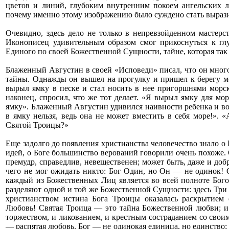
цветов и линий, глубоким внутренним покоем ангельских ли
почему именно этому изображению было суждено стать выраз
Очевидно, здесь дело не только в непревзойденном мастерс
Иконописец удивительным образом смог прикоснуться к гл
Единого по своей Божественной Сущности, тайне, которая так 
Блаженный Августин в своей «Исповеди» писал, что он много
тайны. Однажды он вышел на прогулку и пришел к берегу мо
вырыл ямку в песке и стал носить в нее пригоршнями морск
наконец, спросил, что же тот делает. «Я вырыл ямку для мор
ямку». Блаженный Августин удивился наивности ребенка и во
в ямку нельзя, ведь она не может вместить в себя море!». 
Святой Троицы?»
Еще задолго до появления христианства человечество знало о
идей, о Боге большинство верований говорили очень похоже.
премудр, справедлив, невещественен; может быть, даже и добр
чего не мог ожидать никто: Бог Один, но Он — не одинок! 
каждый из Божественных Лиц является во всей полноте Бого
разделяют одной и той же Божественной Сущности: здесь Три 
христианством истина Бога Троицы оказалась раскрытием
Любовь! Святая Троица — это тайна Божественной любви; и
торжеством, и ликованием, и крестным состраданием со свои
— распятая любовь. Бог — не одинокая единица, но единство