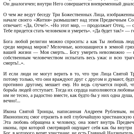
Он диалогичен; внутри Него совершается вневременный диало
О чем же ведут беседу Три Божественных Лица, изображенн
начале своего «Жития» размышляет над этим Предвечным Со
отвечает: «Да, Отче!». «Но этот мир, — продолжает Отец, — от
Тебе придется стать человеком и умереть». «Да будет так!» — г
Бога любой религии можно спросить: а как Ты любишь люд
среди мириад миров? Мелочные, копошащиеся в земной гряз
вашей жизни — Моя смерть... Богу умереть невозможно — 
собственным человечеством испытать весь ужас и всю тра
смерть!..».
И если люди не могут верить в то, что три Лица Святой Т
потому только, что они враждуют друг с другом и думают, буд
противно другому, мешает ему. Но ведь случается порой, 
борьба людей отступает. Тогда их сердца наполняются любовью
им не тесно, а радостно вместе, как будто бы у них одна душа,
вечно!...
Икона Святой Троицы, написанная Андреем Рублевым, не 
Иконописец смог отразить в ней глубочайшую христианскую и
Эта любовь обращена к человеку, она зовет внутрь Предв
иконы, при которой смотрящий ощущает себя как бы внутри
Бог, в которого верят христиане, не есть Главный Надзиратель