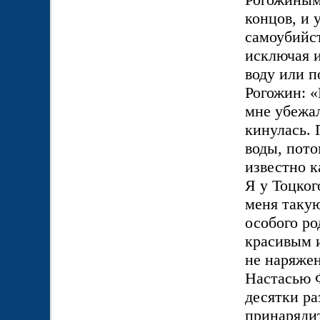
концов, и 
самоубийст
исключая 
воду или п
Рогожин: «
мне убежал
кинулась. 
воды, пото
известно к
Я у Тоцког
меня такую
особого ро
красивым и
не наряжен
Настасью 
десятки ра
принарядит