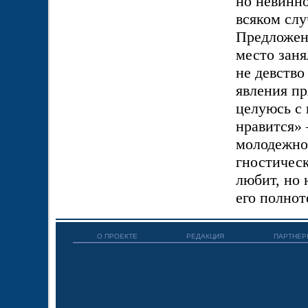
но невинн
всяком слу
Предложенн
место заня
не девство
явления пр
целуюсь с
нравится» 
молодежног
гностичес
любит, но 
его полнот
О ПРОЕКТЕ
РЕДАКЦИЯ
ПАРТНЕР