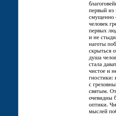
благоговей
первый из 
смущенно о
человек гр
первых люд
и не стыди
наготы поб
скрыться о
душа челов
стала дава
чистое и н
гностики: 
с греховны
святым. О
очевидны 
оптики. Чи
мыслей по