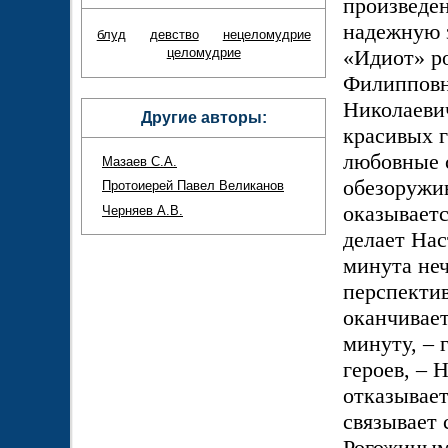
произведен
надежную 
блуд
девство
нецеломудрие
целомудрие
«Идиот» ро
Филипповна
Николаеви
Другие авторы:
красивых г
любовные 
Мазаев С.А.
обезоружи
Протоиерей Павел Великанов
оказывает
Черняев А.В.
делает Нас
минута не
перспектив
оканчивае
минуту, – 
героев, – 
отказывает
связывает
Рогожиным