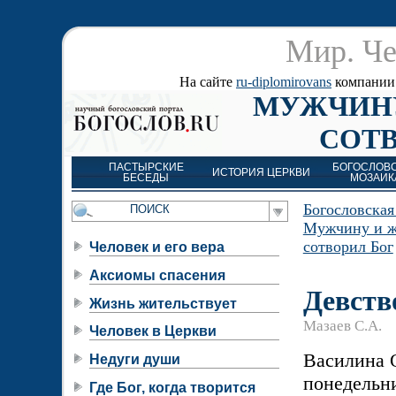
Мир. Че
На сайте
ru-diplomirovans
компании д
МУЖЧИН
СОТВ
ПАСТЫРСКИЕ
БОГОСЛОВ
ИСТОРИЯ ЦЕРКВИ
БЕСЕДЫ
МОЗАИК
Богословская
Мужчину и 
сотворил Бог
Человек и его вера
Аксиомы спасения
Девств
Жизнь жительствует
Мазаев С.А.
Человек в Церкви
Василина 
Недуги души
понедельни
Где Бог, когда творится