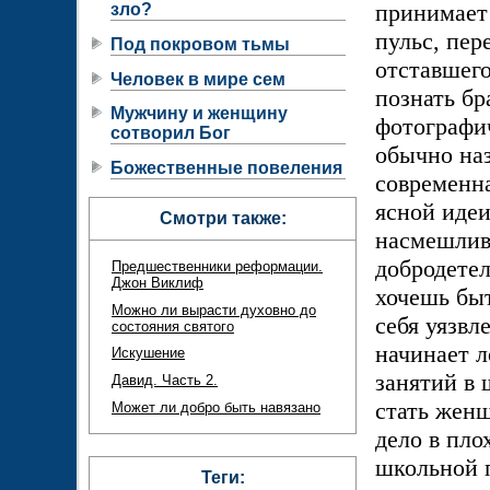
принимает
зло?
пульс, пер
Под покровом тьмы
отставшего
Человек в мире сем
познать бр
Мужчину и женщину
фотографи
сотворил Бог
обычно на
Божественные повеления
современна
ясной идеи
Смотри также:
насмешлив
добродетел
Предшественники реформации.
Джон Виклиф
хочешь бы
Можно ли вырасти духовно до
себя уязвл
состояния святого
начинает л
Искушение
занятий в 
Давид. Часть 2.
стать женщ
Может ли добро быть навязано
дело в пло
школьной 
Теги: