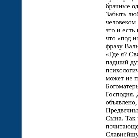
брачные о
Забыть лю
человеком 
это и есть
что «под н
фразу Валь
«Где я? Св
падший дух
психологи
может не п
Богоматерь
Господня. 
объявлено,
Предвечный
Сына. Так 
почитающе
Славнейшу