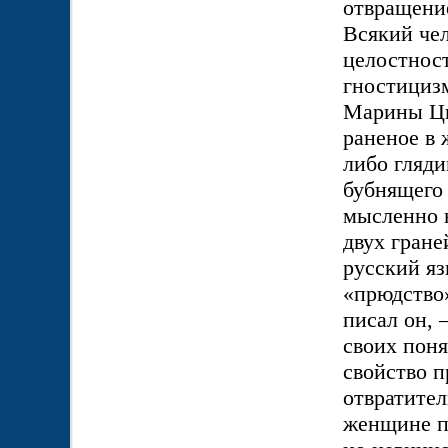
отвращени
Всякий чел
целостност
гностициз
Марины Цве
раненое в 
либо гляди
бубнящего 
мысленно 
двух гране
русский яз
«прюдство»
писал он, 
своих поня
свойство п
отвратите
женщине по