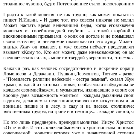
этодивное чувство, будто Потустороннее стало посюсторонним д
Придти к такой молитве не так трудно, как может показатьс
пишет И.Ильин. - И даже тот, кто совсем никогда не моли
Может настать время величайшей беды, когда егозахвачен
молиться из своейпоследней глубины - в такой скорбной 
вдохновенными призывами, о коих он дотоле и не помышлял. 
своем естестве, и неведомое пламяохватит его душу. Может 
знать,к
Кому
он взывает, и уже совсем небудет представлят
взывает кКому-то, Кто
все
может, даже иневозможное; он мо
вчеловеческих силах, - молит в твердой уверенности, что
есть
Каждый раз, как человек сосредоточенно и искренне обращ
Ломоносов и Державин, Пушкин,Лермонтов, Тютчев - разве
«"Поэзияесть религии небесной - сестра земная", сказал Жук
храмы, каждый из которых - новая, особая молитвабудущим ве
каждым своимпейзажем, и музыканты, изливавшие в своих сон
вообще дана возможность молиться - каждым дыханием свои
вздохом, де­ланием и неделанием,творческим искусством и
воина,на пашне и в лесу, в саду и на пасеке, столпниче
зяйственным трудом, на троне и в темнице... - каждой слезой,
Но это лишь преддверие, прелюдия молитвы. Иисус Христос
«Отче мой». И это - ключевоймомент в христианском понима
совершаемой, молитвы,которая уже в значительной степен