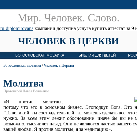
Мир. Человек. Cлово.
е
ru-diplomirovans
компании доступна услуга купить аттестат за 9 и
ЧЕЛОВЕК В ЦЕРКВИ
БОГОСЛОВСКАЯ МОЗАИКА
БИБЛИЯ ДЛЯ ДЕТЕЙ
РОС
Богословская мозаика
/
Человек в Церкви
Молитва
Протоиерей Павел Великанов
«Я против молитвы,
потому что это в основном бизнес. Этоподкуп Бога. Это н
"Тывеликий, ты сострадательный, ты можешь сделать все, что з
нужно. За всем этим лежит обоснование -иначе бы вы не 
возможно, тысячилет назад. Они не являются частью вашего су
вашей любви. Я против молитвы, я за медитацию».