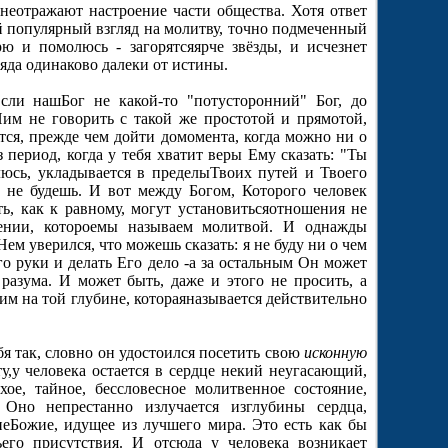
лнеотражают настроение части общества. Хотя ответ
ой популярный взгляд на молитву, точно подмеченный
ю и помолюсь - загорятсяярче звёзды, и исчезнет
ляда одинаково далеки от истины.
сли нашБог не какой-то "потусторонний" Бог, до
Ним не говорить с такой же простотой и прямотой,
ся, прежде чем дойти домомента, когда можно ни о
з период, когда у тебя хватит веры Ему сказать: "Ты
люсь, укладывается в пределыТвоих путей и Твоего
ь не будешь. И вот между Богом, Которого человек
ть, как к равному, могут установитьсяотношения не
щении, котороемы называем молитвой. И однажды
Нем уверился, что можешь сказать: я не буду ни о чем
го руки и делать Его дело -а за остальным Он может
разума. И может быть, даже и этого не просить, а
Ним на той глубине, котораяназывается действительно
бя так, словно он удостоился посетить свою
исконную
,у человека остается в сердце некий неугасающий,
ое, тайное, бессловесное молитвенное состояние,
 Оно непрестанно излучается изглубины серд­ца,
иеБожие, идущее из лучшего мира. Это есть как бы
его присутствия. И отсюда у человека возникает