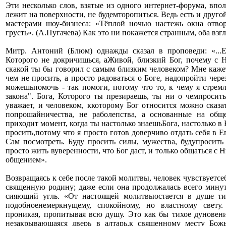
Эти несколько слов, взятые из одного интернет-форума, впо
лежит на поверхности, не будемторопиться. Ведь есть и друг
мастерами шоу-бизнеса: «Тёплой ночью настежь окна отвор
грусть». (А.Пугачева) Как это ни покажется странным, оба взг
Митр. Антоний (Блюм) однажды сказал в проповеди: «...Е
Которого не докричишься, аЖивой, близкий Бог, почему с 
скакой ты бы говорил с самым близким человеком? Мне кажет
чем не просить, а просто радоваться о Боге, надопройти чере
можешьпомочь - так помоги, потому что то, к чему я стрем
закона". Бога, Которого ты презираешь, ты ни о чемпросит
уважает, и человеком, ккоторому Бог относится можно сказа
попрошайничества, не раболепства, а основанные на об
приходит момент, когда ты настолько знаешьБога, настолько в 
просить,потому что я просто готов доверчиво отдать себя в Е
Сам посмотреть. Буду просить силы, мужества, будупросить 
просто жить вуверенности, что Бог даст, и только общаться с 
общением».
Возвращаясь к себе после такой молитвы, человек чув­ствуетсе
священную родину; даже если она продолжалась всего минуту
сияющий угль. «От настоящей мо­литвыостается в душе тих
подобноенемеркнущему, спокойному, но власт­ному свету.
проникая, пропитывая всю душу. Это как бы тихое дуновен
незакрывающаяся дверь в алтарь,к священному месту Божь