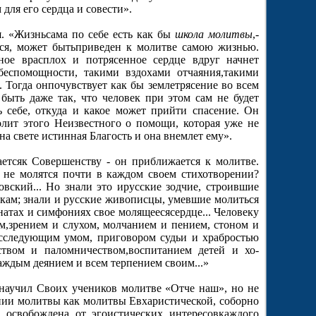
ля его сердца и со­вести».
я. «Жизньсама по себе есть как бы
школа молитвы
,-
лся, может бытьприведен к молитве самою жизнью.
ное врасплох и потрясенное сердце вдруг начнет
беспомощности, такими вздохами отчаяния,такими
Тогда онпочувствует как бы землетрясение во всем
быть даже так, что человек при этом сам не будет
ь себе, откуда и какое может прийти спасение. Он
лит этого Неизвестного о помощи, которая уже не
на свете истинная Благость и она внемлет ему».
аетсяк Совершенству - он приближается к молитве.
 не молятся почти в каждом своем стихотворении?
овский... Но знали это ирусские зодчие, строившие
кам; знали и русские живописцы, умевшие мо­литься
атах и симфониях свое молящеесясердце... Человеку
м,зрением и слухом, молчанием и пением, стоном и
 исследующим умом, приговором судьи и храбростью
ством и паломничеством,воспитанием детей и хо­
каж­дым деянием и всем терпением своим...»
научил Своих учеников молитве «Отче наш», но не
нии молитвы как молитвы Евхаристической, соборно
и освобождена от эгоистических интересовкаждого