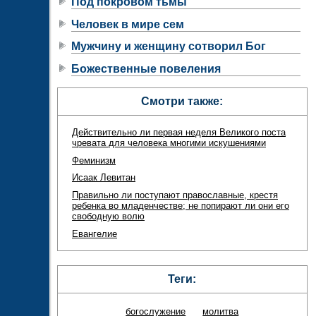
Под покровом тьмы
Человек в мире сем
Мужчину и женщину сотворил Бог
Божественные повеления
Смотри также:
Действительно ли первая неделя Великого поста
чревата для человека многими искушениями
Феминизм
Исаак Левитан
Правильно ли поступают православные, крестя
ребенка во младенчестве; не попирают ли они его
свободную волю
Евангелие
Теги:
богослужение
молитва