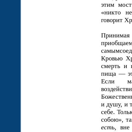
этим мост
«никто н
говорит Х
Принимая 
приобщае
самымсоед
Кровью Хр
смерть и 
пища — эт
Если мат
воздейств
Божествен
и душу, и
себе. Тол
собою», т
есть
, вн