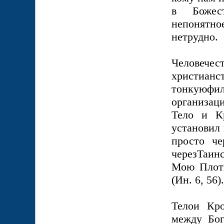
в Божес
непонятно
нетрудно.
Человечес
христиа
тонкуюфил
организац
Тело и К
установил
просто ч
черезТаин
Мою Плот
(Ин. 6, 56)
Телои Кр
между Бог