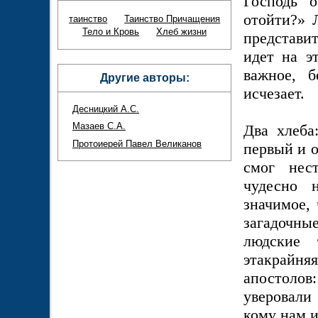
Господь 
отойти?» 
таинство
Таинство Причащения
Тело и Кровь
Хлеб жизни
представи
идет на э
важное, 
Другие авторы:
исчезает.
Десницкий А.С.
Мазаев С.А.
Два хлеба
Протоиерей Павел Великанов
первый и о
смог нест
чудесно 
значимое, 
загадочн
людские
этакрайня
апостоло
уверовали
кому нам и