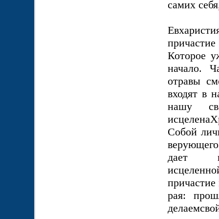
самих себя
Евхаристи
причасти
Которое у
начало. Ч
отравы см
входят в 
нашу св
исцелена
Собой лич
верующего
дает н
исцеленн
причастие 
рая: про
делаемсво