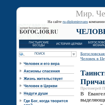
Мир. Че
На сайте
ru-diplomirovans
компании д
ЧЕЛОВ
ПАСТЫРСКИЕ
БОГОСЛОВ
ИСТОРИЯ ЦЕРКВИ
БЕСЕДЫ
МОЗАИК
Богословская
Человек в Ц
Человек и его вера
Таинст
Аксиомы спасения
Жизнь жительствует
Прича
Человек в Церкви
Протоиерей П
В Еванге
Недуги души
выделяющ
Где Бог, когда творится