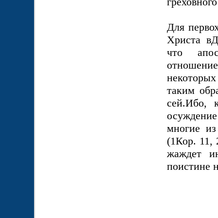
греховног
Для перво
Христа вД
что апос
отношени
некоторых
таким обр
сей.Ибо, 
осуждение
многие из
(1Кор. 11,
жаждет ин
поистине 