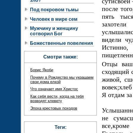
сутисвоей 
зло?
после тог
Под покровом тьмы
пять тыс
Человек в мире сем
захотел
Мужчину и женщину
услышалис
сотворил Бог
видели чу
Божественные повеления
Истинно,
пищетленн
Смотри также:
Отцы ваш
Борис Якоби
сходящий с
Почему в Рождество мы украшаем
живой, сш
свои дома елкой
вовек;хлеб
Что означает имя Христос
Я отдам за
Как себя вести, когда на тебя
возводят клевету
Эпоха крестовых походов
Услышанное
не сумас
все,кроме
Теги: