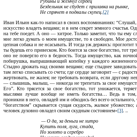
Рубины и жемчуг сердец
Бездельник не сбудет с прилавка на рынке,
Не спрячет в подвалы скупец.
[2]
Иван Ильин как-то написал в своих воспоминаниях: “Слушай, 
искусство владеть вещами; и в нем секрет земного счастья. 
на тебе поедет. А оно — хитрое. Только заметит, что ты ему 
мне легко думать о моем имуществе, то я свободен. Мое дост
цепная собака и не нсасывать. И тогда уж держись: проглотит 
ты будешь его привеском. Кто боится за свое богатство, тот тр
оно не повергло его в бедность. Тогда имущество, как ночно
побирушка, выпрашивающий копейку у каждого жизненного о
Стыдно дрожать над своими вещами; еще стыднее завидовать 
там легко списывать со счета; где сердце заговорит — с радост
жертвовать, не жалея; не требовать возврата, если другому не
— слышишь, малыш, — никогда не трепетать за свое имущество:
Его”. Кто трясется за свое богатство, тот унижается, теря
мыслями лучше вообще не иметь богатства… Ведь в том, 
проникни в него, овладей им и обходись без всего остального, 
“богатством” скрывается сущая скудость, жалкое убожество; 
человек духовно овладел своим скудным состоянием»
[3]
. ..
— О да, за деньги не хитро
Купить поля, луга, стада,
Но золото и серебро