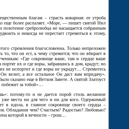
ещественным благам – страсть коварная: ее утроба
ко еще более распаляет. «Море, — пишет святой Нил
 и похотение сребролюбца не насыщается собранным
двоить и никогда не перестает стремиться к этому,
этого стремления благословенна. Только непреложен
то, что он ест, к чему стремится; что он вбирает в
ученикам: «Где сокровище ваше, там и сердце ваше
 портят их и где воры, забравшись в дом, крадут; но
 их не испортит и где воры не украдут… Стремитесь
Он велит, а все остальное Он даст вам впридачу».
 было сказано еще в Ветхом Завете. А святой Златоуст
во побежит за тобой»…
шь»: потому-то и не дается порой столь желанное
м уже места ни для чего и ни для кого. Одержимый
т в идола, в главное сокровище своего сердца –
ния. Обладания чем? Счастьем? Радостью? Любовью?
ена которой в вечности – грош…