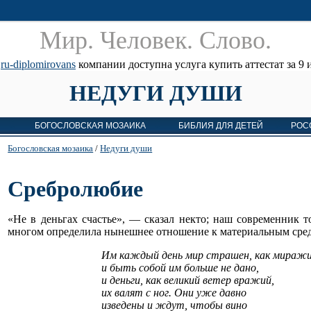
Мир. Человек. Cлово.
е
ru-diplomirovans
компании доступна услуга купить аттестат за 9 и
НЕДУГИ ДУШИ
БОГОСЛОВСКАЯ МОЗАИКА
БИБЛИЯ ДЛЯ ДЕТЕЙ
РОС
Богословская мозаика
/
Недуги души
Сребролюбие
«Не в деньгах счастье», — сказал некто; наш современник т
многом определила нынешнее отношение к материальным средс
Им каждый день мир страшен, как миражи
и быть собой им больше не дано,
и деньги, как великий ветер вражий,
их валят с ног. Они уже давно
изведены и ждут, чтобы вино