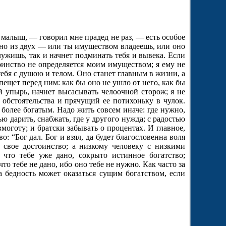
малыш, — говорил мне прадед не раз, — есть особое
Одно из двух — или ты имуществом владеешь, или оно
служишь, так и начнет подминать тебя и вывека. Если
оинство не определяется моим имуществом; я ему не
тебя с душою и телом. Оно станет главным в жизни, а
епещет перед ним: как бы оно не ушло от него, как бы
й упырь, начнет высасывать челоочной сторож; я не
бстоятельства и прячущий ее потихоньку в чулок.
более богатым. Надо жить совсем иначе: где нужно,
ью дарить, снабжать, где у другого нужда; с радостью
вмоготу; и братски забывать о процентах. И главное,
 “Бог дал. Бог и взял, да будет благословенна воля
ет свое достоинство; а низкому человеку с низкими
что тебе уже дано, сокрыто истинное богатство;
что тебе не дано, ибо оно тебе не нужно. Как часто за
а бедность может оказаться сущим богатством, если