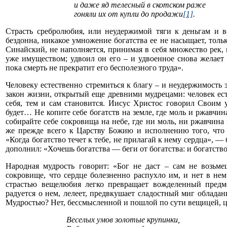
и даже яд телесный в скотском раже
гоняли их от купли до продажи
[1]
.
Страсть сребролюбия, или неудержимой тяги к деньгам и в
бездонна, никакое умножение богатства ее не насыщает, толь
Синайский, не наполняется, принимая в себя множество рек,
уже имуществом; удвоил он его – и удвоенное снова желает у
пока смерть не прекратит его бесполезного труда».
Человеку естественно стремиться к благу – и неудержимость 
закон жизни, открытый еще древними мудрецами: человек есть 
себя, тем и сам становится. Иисус Христос говорил Своим 
будет… Не копите себе богатств на земле, где моль и ржавчина
собирайте себе сокровища на небе, где ни моль, ни ржавчина
же прежде всего к Царству Божию и исполнению того, что 
«Когда богатство течет к тебе, не прилагай к нему сердца», —
дополнил: «Хочешь богатства — беги от богатства: и богатст
Народная мудрость говорит: «Бог не даст – сам не возьме
сокровище, что сердце болезненно распухло им, и нет в не
страстью вещелюбия легко превращает вожделенный предме
радуется о нем, лелеет, предвкушает сладостный миг облада
Мудростью? Нет, бессмысленной и пошлой по сути вещицей, ц
Веселых умов золотые крупинки,