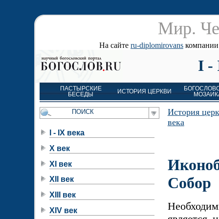
Мир. Че
На сайте
ru-diplomirovans
компании д
I 
ПАСТЫРСКИЕ
БОГОСЛОВ
ИСТОРИЯ ЦЕРКВИ
БЕСЕДЫ
МОЗАИК
История цер
века
I - IX века
X век
Иконоб
XI век
Собор
XII век
XIII век
Необходи
XIV век
является 