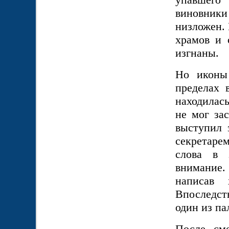
виновники
низложен.
храмов и 
изгнаны.
Но иконы
пределах 
находилас
не мог за
выступил 
секретаре
слова в 
внимание.
написав 
Впоследст
один из п
После см