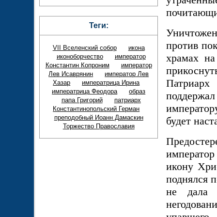
почитающие
Теги:
Уничтожени
против пок
VII Вселенский собор
икона
храмах на
иконоборчество
император
Константин Копроним
император
прикоснут
Лев Исаврянин
император Лев
Патриарх
Хазар
императрица Ирина
императрица Феодора
образ
поддержа
папа Григорий
патриарх
император
Константинопольский Герман
преподобный Иоанн Дамаскин
будет наст
Торжество Православия
Предосте
император
икону Хри
поднялся п
не дала 
негодова
упавшего