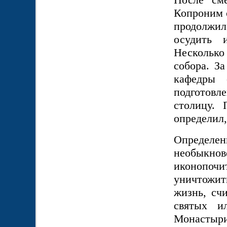
Копроним 
продолжи
осудить 
Несколько 
собора. З
кафедры 
подготовл
столицу. 
определил,
Определен
необыкно
иконопоч
уничтожит
жизнь, сч
святых и
Монастыр