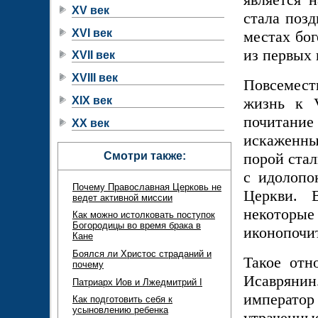
XV век
стала позд
XVI век
местах бог
из первых 
XVII век
XVIII век
Повсемес
XIX век
жизнь к 
почитан
XX век
искаженны
Смотри также:
порой стал
с идолопо
Почему Православная Церковь не
Церкви. 
ведет активной миссии
некотор
Как можно истолковать поступок
Богородицы во время брака в
иконопочи
Кане
Боялся ли Христос страданий и
Такое отн
почему
Исавряни
Патриарх Иов и Лжедмитрий I
императо
Как подготовить себя к
усыновлению ребенка
утраченные