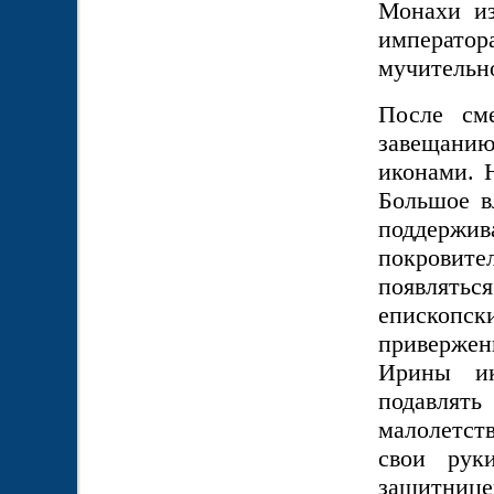
Монахи из
император
мучительн
После см
завещани
иконами. 
Большое в
поддерж
покровит
появлятьс
епископс
привержен
Ирины и
подавлять
малолетст
свои рук
защитнице