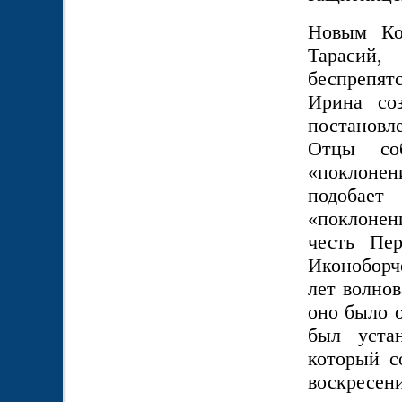
Новым Ко
Тарасий,
беспрепят
Ирина соз
постановл
Отцы со
«поклоне
подобает
«поклонен
честь Пер
Иконоборче
лет волно
оно было о
был устан
который с
воскресени