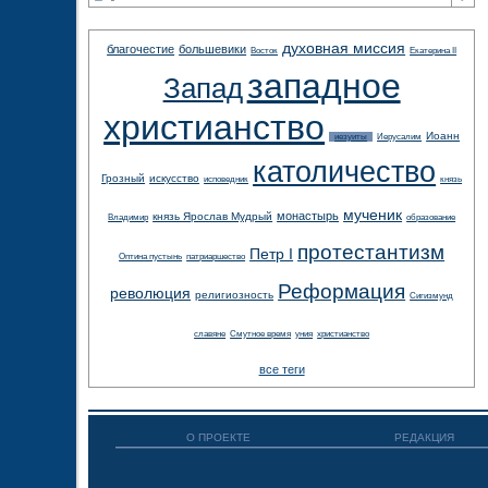
духовная миссия
благочестие
большевики
Восток
Екатерина II
западное
Запад
христианство
Иоанн
иезуиты
Иерусалим
католичество
Грозный
искусство
исповедник
князь
мученик
монастырь
князь Ярослав Мудрый
Владимир
образование
протестантизм
Петр I
Оптина пустынь
патриаршество
Реформация
революция
религиозность
Сигизмунд
славяне
Смутное время
уния
христианство
все теги
О ПРОЕКТЕ
РЕДАКЦИЯ