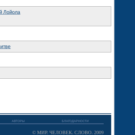
й Лойола
Литве
АВТОРЫ
БЛАГОДАРНОСТИ
©
МИР. ЧЕЛОВЕК. CЛОВО.
2009