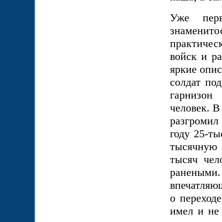
Уже пер
знаменито
практическ
войск и р
яркие опис
солдат под
гарнизон
человек. В
разгромил
году 25-ты
тысячную 
тысяч чел
ранеными.
впечатляющ
о переход
имел и не