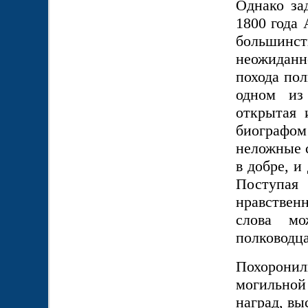
Однако за
1800 года 
большинс
неожиданн
похода пол
одном из
открытая 
биографом
неложные с
в добре, и
Поступа
нравственн
слова мо
полководц
Похоронили
могильной 
наград, вы