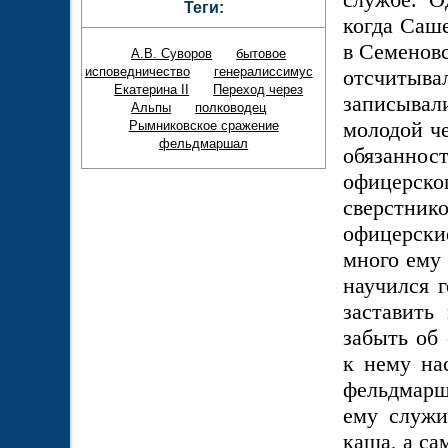
Теги:
когда Саше
в Семеновс
А.В. Суворов
бытовое
исповедничество
генералиссимус
отсчитыв
Екатерина II
Переход через
записывал
Альпы
полководец
молодой ч
Рымниковское сражение
фельдмаршал
обязанно
офицерско
сверстни
офицерски
много ему 
научился г
заставить
забыть об
к нему на
фельдмарш
ему служи
каша, а с