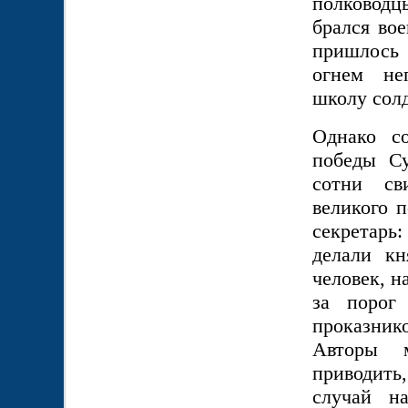
полководц
брался вое
пришлось 
огнем не
школу сол
Однако с
победы Су
сотни св
великого 
секретарь
делали кн
человек, 
за порог 
проказни
Авторы 
приводить
случай н