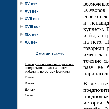
возможные
XV век
«Суворов
XVI век
своего ве
XVII век
и ненавид
XVIII век
куплеты. 
XIX век
избы, а ст
на него. 
XX век
говорили 
Смотри также:
имеет за п
течение с
Почему православные христиане
разу не 
предпочитают называть себя
рабами, а не детьми Божиими
нарицател
Ритуал
В детстве
Война
предпочит
Деньги
предполож
Слово
истории Р
службе. О