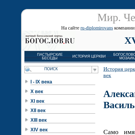
Мир. Че
На сайте
ru-diplomirovans
компании д
XV
ПАСТЫРСКИЕ
БОГОСЛОВ
ИСТОРИЯ ЦЕРКВИ
БЕСЕДЫ
МОЗАИК
История цер
век
I - IX века
Алекса
X век
XI век
Василь
XII век
XIII век
XIV век
Само имя 