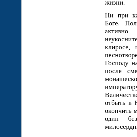
жизни.
Ни при ка
Боге. Пол
активно
неукосни
клиросе, 
песнотво
Господу н
после см
монашеск
император
Величест
отбыть в 
окончить м
один бе
милосердн