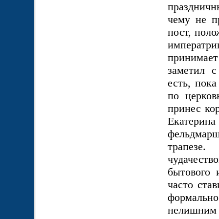
праздничн
чему не п
пост, поло
императр
принимает
заметил с
есть, пока
по церков
принес кор
Екатери
фельдмарш
трапезе
чудачест
бытового 
часто ста
формально
нелишним 