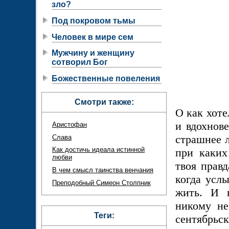
зло?
Под покровом тьмы
Человек в мире сем
Мужчину и женщину
сотворил Бог
Божественные повеления
Смотри также:
О как хоте
и вдохнове
Аристофан
страшнее л
Слава
Как достичь идеала истинной
при каких
любви
твоя правд
В чем смысл таинства венчания
когда усл
Преподобный Симеон Столпник
жить. И н
никому не
Теги:
сентябрьс