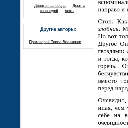
вспоминал
Девятая заповедь
Десять
направо и 
заповедей
ложь
Стоп. Как
злобная
. М
Другие авторы:
Но вот то
Протоиерей Павел Великанов
Другое Он
гвоздями:
и тогда, к
горечь. О
бесчувств
вместо то
перед наро
Очевидно,
иная, чем 
себе на в
очевиднос