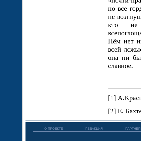
«почти-пр
но все го
не возгнуш
кто не 
всепоглощ
Нём нет н
всей ложь
она ни бы
славное.
[1] А.Крас
[2] Е. Бахт
О ПРОЕКТЕ
РЕДАКЦИЯ
ПАРТНЕР