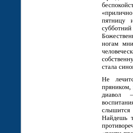
беспоко
«прилично
пятницу 
субботни
Божествен
ногам мни
человечес
собственн
стала сино
Не лечит
пряником, 
диавол 
воспитани
слышится
Найдешь т
противоре