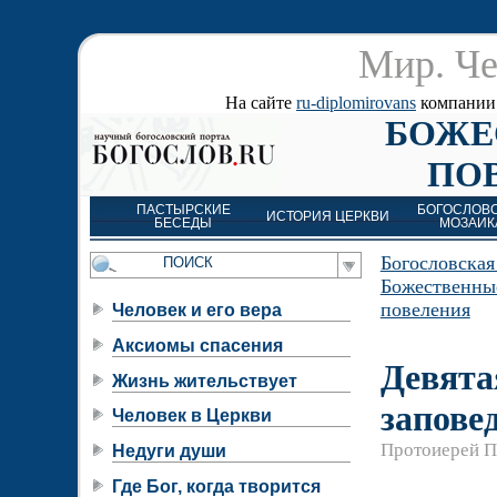
Мир. Че
На сайте
ru-diplomirovans
компании д
БОЖЕ
ПО
ПАСТЫРСКИЕ
БОГОСЛОВ
ИСТОРИЯ ЦЕРКВИ
БЕСЕДЫ
МОЗАИК
Богословская
Божественны
повеления
Человек и его вера
Аксиомы спасения
Девята
Жизнь жительствует
запове
Человек в Церкви
Протоиерей П
Недуги души
Где Бог, когда творится