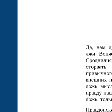
Да, нам д
лжи. Воняе
Сроднили
оторвать –
привычног
внешних н
ложь мысл
правду наш
ложь, толь
Правдоис