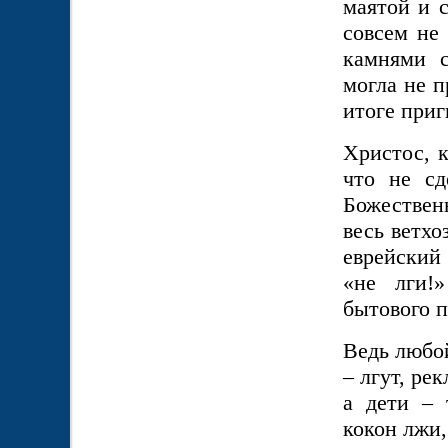
маятой и 
совсем не 
камнями с
могла не п
итоге приг
Христос, 
что не сд
Божествен
весь ветхо
еврейский
«не лги!
бытового п
Ведь любой
– лгут, ре
а дети – 
кокон лжи,