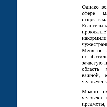
Однако во
сфере ма
открыты
Евангельс
проклятые
накормил
чужестран
Меня не 
позаботил
зачастую 
область 
важной, 
человеческ
Можно см
человека 
предметы, 