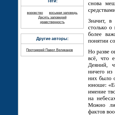
Теги:
снова меш
средствам
воровство
восьмая заповедь
Десять заповедей
Значит, в
нравственность
столько о 
более важ
Другие авторы:
понятии со
Протоиерей Павел Великанов
Но разве о
всё, что 
Деяний, 
ничего из
них
было 
юноше:
«Е
имение тв
на небеса
Можно ли
фактов воо