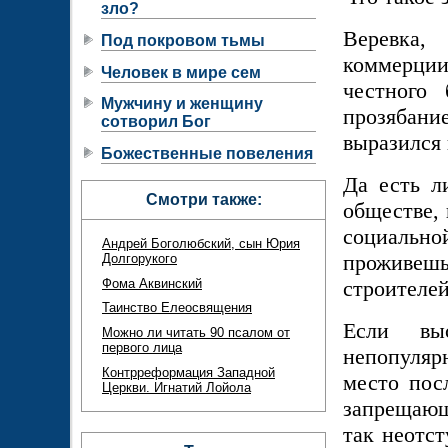
зло?
Веревка,
Под покровом тьмы
коммерции
Человек в мире сем
честного 
Мужчину и женщину
прозябание
сотворил Бог
выразился 
Божественные повеления
Да есть л
Смотри также:
обществе, 
социально
Андрей Боголюбский, сын Юрия
проживешь
Долгорукого
Фома Аквинский
строителей
Таинство Елеосвящения
Если вы
Можно ли читать 90 псалом от
первого лица
непопуляр
Контрреформация Западной
место пос
Церкви. Игнатий Лойола
запрещающ
так неотст