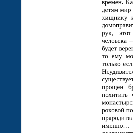
времен. Ка
детям мир 
хищнику и
домоправи
рук, этот
человека –
будет вере
то ему мо
только есл
Неудивит
существует
прощен бр
похитить 
монастырс
роковой по
прародит
именно… в