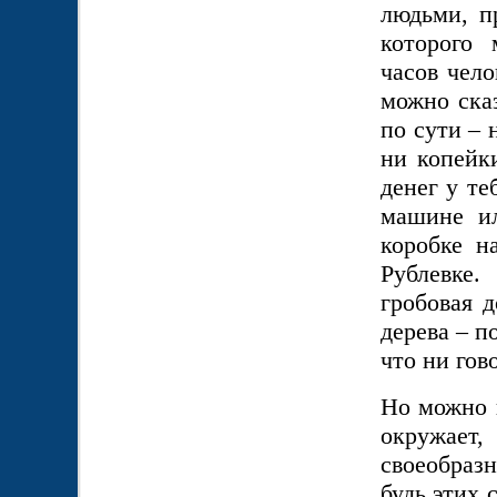
людьми, п
которого 
часов чело
можно сказ
по сути – 
ни копейки
денег у те
машине и
коробке н
Рублевке
гробовая д
дерева – п
что ни гово
Но можно в
окружает
своеобраз
будь этих 