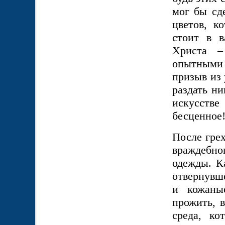
мог бы сде
цветов, к
стоит в в
Христа –
опытными 
призыв из 
раздать н
искусстве
бесценное
После грех
враждебног
одежды. Ка
отвернувш
и кожаны
прожить, 
среда, ко