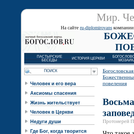
Мир. Че
На сайте
ru-diplomirovans
компании д
БОЖЕ
ПО
ПАСТЫРСКИЕ
БОГОСЛОВ
ИСТОРИЯ ЦЕРКВИ
БЕСЕДЫ
МОЗАИК
Богословская
Божественны
повеления
Человек и его вера
Аксиомы спасения
Восьм
Жизнь жительствует
запове
Человек в Церкви
Протоиерей П
Недуги души
Где Бог, когда творится
Что такое 