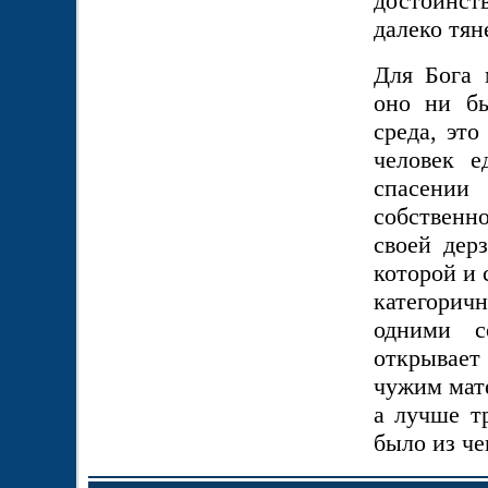
достоинств
далеко тян
Для Бога 
оно ни бы
среда, это
человек е
спасении
собственно
своей дер
которой и 
категоричн
одними с
открывае
чужим мате
а лучше т
было из че